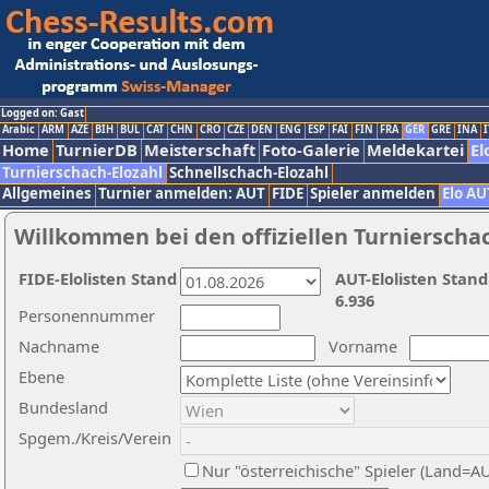
Logged on: Gast
Arabic
ARM
AZE
BIH
BUL
CAT
CHN
CRO
CZE
DEN
ENG
ESP
FAI
FIN
FRA
GER
GRE
INA
I
Home
TurnierDB
Meisterschaft
Foto-Galerie
Meldekartei
El
Turnierschach-Elozahl
Schnellschach-Elozahl
Allgemeines
Turnier anmelden: AUT
FIDE
Spieler anmelden
Elo AU
Willkommen bei den offiziellen Turnierscha
FIDE-Elolisten Stand
AUT-Elolisten Stand
6.936
Personennummer
Nachname
Vorname
Ebene
Bundesland
Spgem./Kreis/Verein
Nur "österreichische" Spieler (Land=A