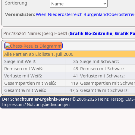
Sortierung
Vereinslisten:
Wien
Niederösterreich
Burgenland
Oberösterrei
Pnr:105261 Name: Joerg Hoelzl (
Grafik Elo-Zeitreihe
,
Grafik Pa
Alle Partien ab Eloliste 1. Juli 2006
Siege mit Weiß:
35
Siege mit Schwarz:
Remisen mit Weiß:
43
Remisen mit Schwarz:
Verluste mit Weiß:
41
Verluste mit Schwarz:
Gesamtpartien mit Weiß:
119
Gesamtpartien mit Schwar
Gesamt % mit Weiß:
47,5
Gesamt % mit Schwarz:
Der Schachturnier-Ergebnis-Server
© 2006-2026 Heinz Herzog
, CMS
Impressum / Nutzungsbedingungen