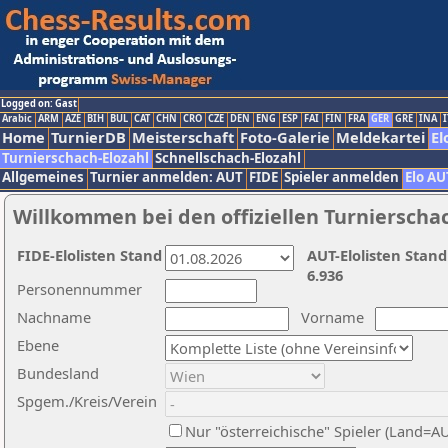
Logged on: Gast
Arabic
ARM
AZE
BIH
BUL
CAT
CHN
CRO
CZE
DEN
ENG
ESP
FAI
FIN
FRA
GER
GRE
INA
I
Home
TurnierDB
Meisterschaft
Foto-Galerie
Meldekartei
El
Turnierschach-Elozahl
Schnellschach-Elozahl
Allgemeines
Turnier anmelden: AUT
FIDE
Spieler anmelden
Elo AU
Willkommen bei den offiziellen Turnierscha
FIDE-Elolisten Stand
AUT-Elolisten Stand
6.936
Personennummer
Nachname
Vorname
Ebene
Bundesland
Spgem./Kreis/Verein
Nur "österreichische" Spieler (Land=A