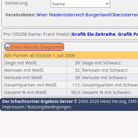
Sortierung
Vereinslisten:
Wien
Niederösterreich
Burgenland
Oberösterrei
Pnr:105258 Name: Franz Hoelzl (
Grafik Elo-Zeitreihe
,
Grafik Pa
Alle Partien ab Eloliste 1. Juli 2006
Siege mit Weiß:
30
Siege mit Schwarz:
Remisen mit Weiß:
52
Remisen mit Schwarz:
Verluste mit Weiß:
30
Verluste mit Schwarz:
Gesamtpartien mit Weiß:
112
Gesamtpartien mit Schwar
Gesamt % mit Weiß:
50,0
Gesamt % mit Schwarz:
Der Schachturnier-Ergebnis-Server
© 2006-2026 Heinz Herzog
, CMS
Impressum / Nutzungsbedingungen