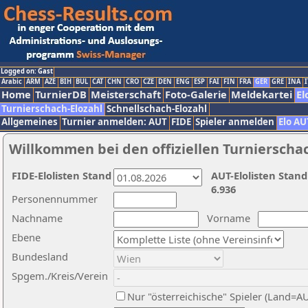
Logged on: Gast
Arabic
ARM
AZE
BIH
BUL
CAT
CHN
CRO
CZE
DEN
ENG
ESP
FAI
FIN
FRA
GER
GRE
INA
I
Home
TurnierDB
Meisterschaft
Foto-Galerie
Meldekartei
El
Turnierschach-Elozahl
Schnellschach-Elozahl
Allgemeines
Turnier anmelden: AUT
FIDE
Spieler anmelden
Elo AU
Willkommen bei den offiziellen Turnierscha
FIDE-Elolisten Stand
AUT-Elolisten Stand
6.936
Personennummer
Nachname
Vorname
Ebene
Bundesland
Spgem./Kreis/Verein
Nur "österreichische" Spieler (Land=A