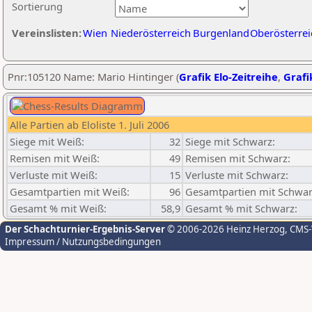
Sortierung
Vereinslisten:
Wien
Niederösterreich
Burgenland
Oberösterrei
Pnr:105120 Name: Mario Hintinger (
Grafik Elo-Zeitreihe
,
Grafi
Alle Partien ab Eloliste 1. Juli 2006
Siege mit Weiß:
32
Siege mit Schwarz:
Remisen mit Weiß:
49
Remisen mit Schwarz:
Verluste mit Weiß:
15
Verluste mit Schwarz:
Gesamtpartien mit Weiß:
96
Gesamtpartien mit Schwar
Gesamt % mit Weiß:
58,9
Gesamt % mit Schwarz:
Der Schachturnier-Ergebnis-Server
© 2006-2026 Heinz Herzog
, CMS
Impressum / Nutzungsbedingungen