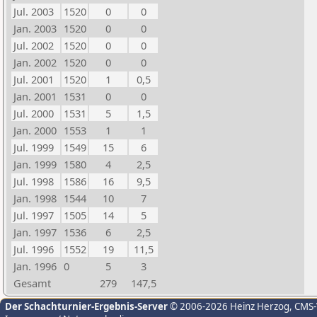
Jul. 2003
1520
0
0
Jan. 2003
1520
0
0
Jul. 2002
1520
0
0
Jan. 2002
1520
0
0
Jul. 2001
1520
1
0,5
Jan. 2001
1531
0
0
Jul. 2000
1531
5
1,5
Jan. 2000
1553
1
1
Jul. 1999
1549
15
6
Jan. 1999
1580
4
2,5
Jul. 1998
1586
16
9,5
Jan. 1998
1544
10
7
Jul. 1997
1505
14
5
Jan. 1997
1536
6
2,5
Jul. 1996
1552
19
11,5
Jan. 1996
0
5
3
Gesamt
279
147,5
Der Schachturnier-Ergebnis-Server
© 2006-2026 Heinz Herzog
, CMS