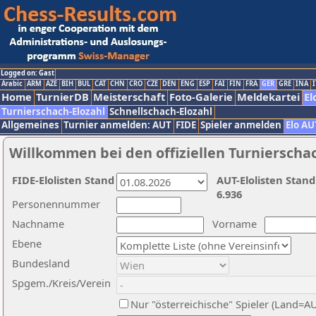
Logged on: Gast
Arabic
ARM
AZE
BIH
BUL
CAT
CHN
CRO
CZE
DEN
ENG
ESP
FAI
FIN
FRA
GER
GRE
INA
I
Home
TurnierDB
Meisterschaft
Foto-Galerie
Meldekartei
El
Turnierschach-Elozahl
Schnellschach-Elozahl
Allgemeines
Turnier anmelden: AUT
FIDE
Spieler anmelden
Elo AU
Willkommen bei den offiziellen Turnierscha
FIDE-Elolisten Stand
AUT-Elolisten Stand
6.936
Personennummer
Nachname
Vorname
Ebene
Bundesland
Spgem./Kreis/Verein
Nur "österreichische" Spieler (Land=A