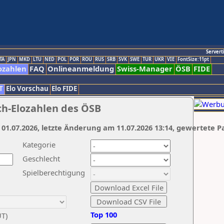
Servert
TA
JPN
MKD
LTU
NED
POL
POR
ROU
RUS
SRB
SVK
SWE
TUR
UKR
VIE
FontSize:11pt
ozahlen
FAQ
Onlineanmeldung
Swiss-Manager
ÖSB
FIDE
T
Elo Vorschau
Elo FIDE
ch-Elozahlen des ÖSB
 01.07.2026, letzte Änderung am 11.07.2026 13:14, gewertete P
Kategorie
Geschlecht
Spielberechtigung
Top 100
UT)