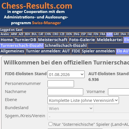
Logged on: Gast
Arabic
ARM
AZE
BIH
BUL
CAT
CHN
CRO
CZE
DEN
ENG
ESP
FAI
FIN
FRA
GER
GRE
INA
I
Home
TurnierDB
Meisterschaft
Foto-Galerie
Meldekartei
El
Turnierschach-Elozahl
Schnellschach-Elozahl
Allgemeines
Turnier anmelden: AUT
FIDE
Spieler anmelden
Elo AU
Willkommen bei den offiziellen Turnierscha
FIDE-Elolisten Stand
AUT-Elolisten Stand
6.936
Personennummer
Nachname
Vorname
Ebene
Bundesland
Spgem./Kreis/Verein
Nur "österreichische" Spieler (Land=A