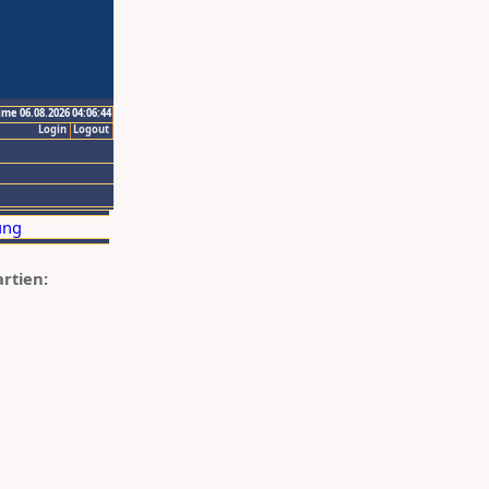
ime 06.08.2026 04:06:44
Login
Logout
artien: