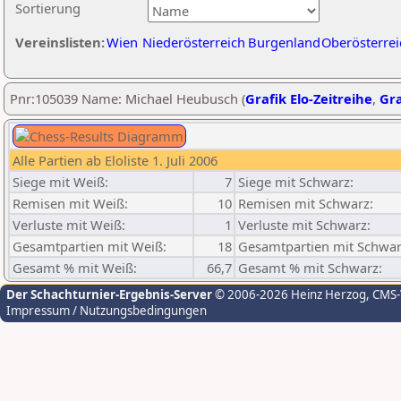
Sortierung
Vereinslisten:
Wien
Niederösterreich
Burgenland
Oberösterrei
Pnr:105039 Name: Michael Heubusch (
Grafik Elo-Zeitreihe
,
Gra
Alle Partien ab Eloliste 1. Juli 2006
Siege mit Weiß:
7
Siege mit Schwarz:
Remisen mit Weiß:
10
Remisen mit Schwarz:
Verluste mit Weiß:
1
Verluste mit Schwarz:
Gesamtpartien mit Weiß:
18
Gesamtpartien mit Schwar
Gesamt % mit Weiß:
66,7
Gesamt % mit Schwarz:
Der Schachturnier-Ergebnis-Server
© 2006-2026 Heinz Herzog
, CMS
Impressum / Nutzungsbedingungen