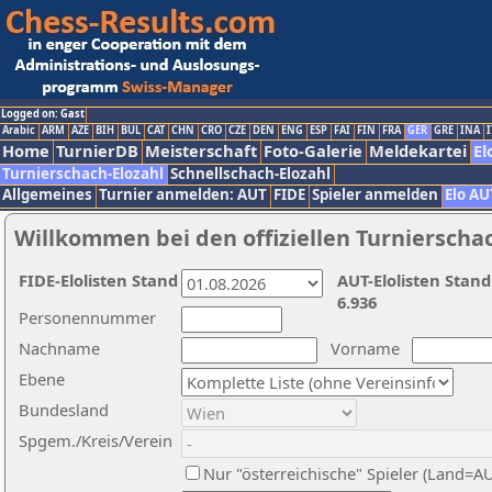
Logged on: Gast
Arabic
ARM
AZE
BIH
BUL
CAT
CHN
CRO
CZE
DEN
ENG
ESP
FAI
FIN
FRA
GER
GRE
INA
I
Home
TurnierDB
Meisterschaft
Foto-Galerie
Meldekartei
El
Turnierschach-Elozahl
Schnellschach-Elozahl
Allgemeines
Turnier anmelden: AUT
FIDE
Spieler anmelden
Elo AU
Willkommen bei den offiziellen Turnierscha
FIDE-Elolisten Stand
AUT-Elolisten Stand
6.936
Personennummer
Nachname
Vorname
Ebene
Bundesland
Spgem./Kreis/Verein
Nur "österreichische" Spieler (Land=A