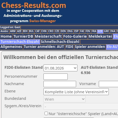
Logged on: Gast
Arabic
ARM
AZE
BIH
BUL
CAT
CHN
CRO
CZE
DEN
ENG
ESP
FAI
FIN
FRA
GER
GRE
INA
I
Home
TurnierDB
Meisterschaft
Foto-Galerie
Meldekartei
El
Turnierschach-Elozahl
Schnellschach-Elozahl
Allgemeines
Turnier anmelden: AUT
FIDE
Spieler anmelden
Elo AU
Willkommen bei den offiziellen Turnierscha
FIDE-Elolisten Stand
AUT-Elolisten Stand
6.936
Personennummer
Nachname
Vorname
Ebene
Bundesland
Spgem./Kreis/Verein
Nur "österreichische" Spieler (Land=A