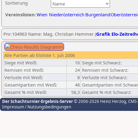
Sortierung
Vereinslisten:
Wien
Niederösterreich
Burgenland
Oberösterrei
Pnr:104963 Name: Mag. Christian Hemmer (
Grafik Elo-Zeitreih
Alle Partien ab Eloliste 1. Juli 2006
Siege mit Weiß:
16
Siege mit Schwarz:
Remisen mit Weiß:
24
Remisen mit Schwarz:
Verluste mit Weiß:
8
Verluste mit Schwarz:
Gesamtpartien mit Weiß:
48
Gesamtpartien mit Schwar
Gesamt % mit Weiß:
58,3
Gesamt % mit Schwarz:
Der Schachturnier-Ergebnis-Server
© 2006-2026 Heinz Herzog
, CMS
Impressum / Nutzungsbedingungen