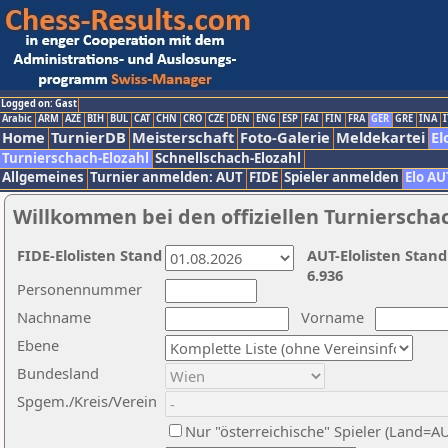
Logged on: Gast
Arabic
ARM
AZE
BIH
BUL
CAT
CHN
CRO
CZE
DEN
ENG
ESP
FAI
FIN
FRA
GER
GRE
INA
I
Home
TurnierDB
Meisterschaft
Foto-Galerie
Meldekartei
El
Turnierschach-Elozahl
Schnellschach-Elozahl
Allgemeines
Turnier anmelden: AUT
FIDE
Spieler anmelden
Elo AU
Willkommen bei den offiziellen Turnierscha
FIDE-Elolisten Stand
AUT-Elolisten Stand
6.936
Personennummer
Nachname
Vorname
Ebene
Bundesland
Spgem./Kreis/Verein
Nur "österreichische" Spieler (Land=A