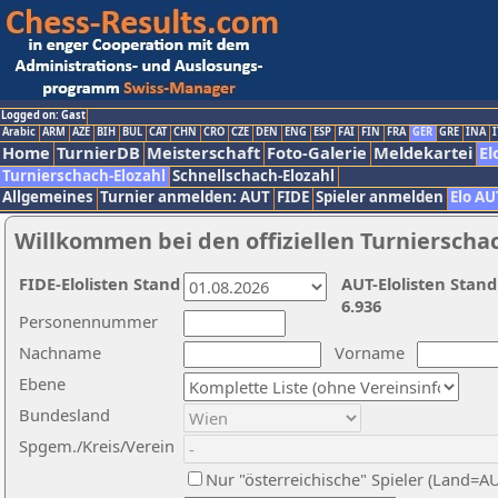
Logged on: Gast
Arabic
ARM
AZE
BIH
BUL
CAT
CHN
CRO
CZE
DEN
ENG
ESP
FAI
FIN
FRA
GER
GRE
INA
I
Home
TurnierDB
Meisterschaft
Foto-Galerie
Meldekartei
El
Turnierschach-Elozahl
Schnellschach-Elozahl
Allgemeines
Turnier anmelden: AUT
FIDE
Spieler anmelden
Elo AU
Willkommen bei den offiziellen Turnierscha
FIDE-Elolisten Stand
AUT-Elolisten Stand
6.936
Personennummer
Nachname
Vorname
Ebene
Bundesland
Spgem./Kreis/Verein
Nur "österreichische" Spieler (Land=A