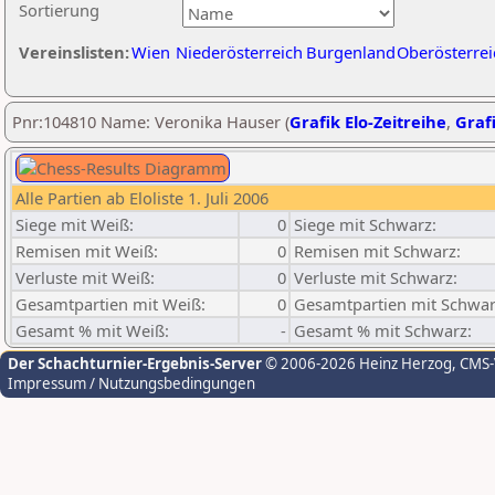
Sortierung
Vereinslisten:
Wien
Niederösterreich
Burgenland
Oberösterrei
Pnr:104810 Name: Veronika Hauser (
Grafik Elo-Zeitreihe
,
Grafi
Alle Partien ab Eloliste 1. Juli 2006
Siege mit Weiß:
0
Siege mit Schwarz:
Remisen mit Weiß:
0
Remisen mit Schwarz:
Verluste mit Weiß:
0
Verluste mit Schwarz:
Gesamtpartien mit Weiß:
0
Gesamtpartien mit Schwar
Gesamt % mit Weiß:
-
Gesamt % mit Schwarz:
Der Schachturnier-Ergebnis-Server
© 2006-2026 Heinz Herzog
, CMS
Impressum / Nutzungsbedingungen