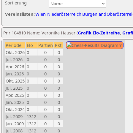
Sortierung
Vereinslisten:
Wien
Niederösterreich
Burgenland
Oberösterrei
Pnr:104810 Name: Veronika Hauser (
Grafik Elo-Zeitreihe
,
Grafi
Periode
Elo
Partien
Pkt.
Okt. 2026
0
0
0
Jul. 2026
0
0
0
Apr. 2026
0
0
0
Jan. 2026
0
0
0
Okt. 2025
0
0
0
Jul. 2025
0
0
0
Apr. 2025
0
0
0
Jan. 2025
0
0
0
Okt. 2024
0
0
0
Jul. 2009
1312
0
0
Jan. 2009
1312
0
0
Jul. 2008
1312
0
0