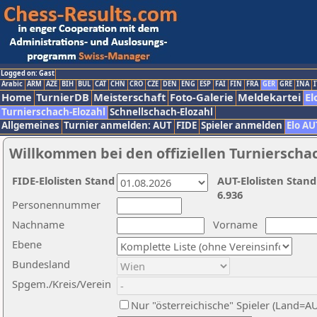
Logged on: Gast
Arabic
ARM
AZE
BIH
BUL
CAT
CHN
CRO
CZE
DEN
ENG
ESP
FAI
FIN
FRA
GER
GRE
INA
I
Home
TurnierDB
Meisterschaft
Foto-Galerie
Meldekartei
El
Turnierschach-Elozahl
Schnellschach-Elozahl
Allgemeines
Turnier anmelden: AUT
FIDE
Spieler anmelden
Elo AU
Willkommen bei den offiziellen Turnierscha
FIDE-Elolisten Stand
AUT-Elolisten Stand
6.936
Personennummer
Nachname
Vorname
Ebene
Bundesland
Spgem./Kreis/Verein
Nur "österreichische" Spieler (Land=A