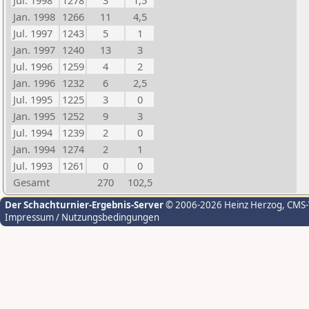
Jul. 1998
1278
3
1,5
Jan. 1998
1266
11
4,5
Jul. 1997
1243
5
1
Jan. 1997
1240
13
3
Jul. 1996
1259
4
2
Jan. 1996
1232
6
2,5
Jul. 1995
1225
3
0
Jan. 1995
1252
9
3
Jul. 1994
1239
2
0
Jan. 1994
1274
2
1
Jul. 1993
1261
0
0
Gesamt
270
102,5
Der Schachturnier-Ergebnis-Server
© 2006-2026 Heinz Herzog
, CMS
Impressum / Nutzungsbedingungen