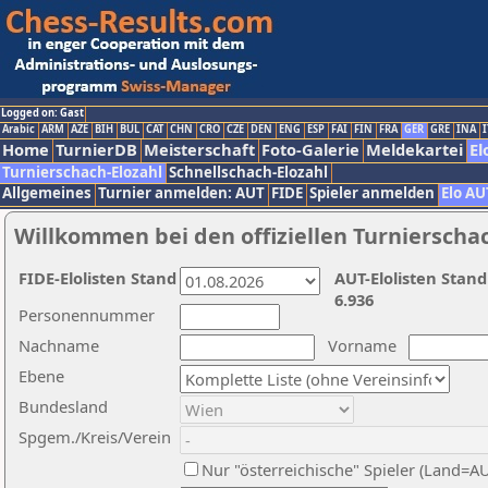
Logged on: Gast
Arabic
ARM
AZE
BIH
BUL
CAT
CHN
CRO
CZE
DEN
ENG
ESP
FAI
FIN
FRA
GER
GRE
INA
I
Home
TurnierDB
Meisterschaft
Foto-Galerie
Meldekartei
El
Turnierschach-Elozahl
Schnellschach-Elozahl
Allgemeines
Turnier anmelden: AUT
FIDE
Spieler anmelden
Elo AU
Willkommen bei den offiziellen Turnierscha
FIDE-Elolisten Stand
AUT-Elolisten Stand
6.936
Personennummer
Nachname
Vorname
Ebene
Bundesland
Spgem./Kreis/Verein
Nur "österreichische" Spieler (Land=A