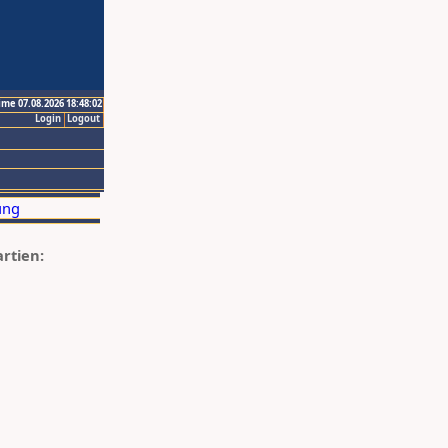
ime 07.08.2026 18:48:02
Login
Logout
artien: