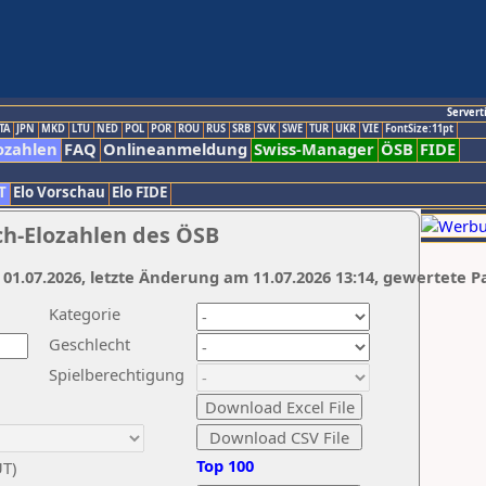
Servert
TA
JPN
MKD
LTU
NED
POL
POR
ROU
RUS
SRB
SVK
SWE
TUR
UKR
VIE
FontSize:11pt
ozahlen
FAQ
Onlineanmeldung
Swiss-Manager
ÖSB
FIDE
T
Elo Vorschau
Elo FIDE
ch-Elozahlen des ÖSB
 01.07.2026, letzte Änderung am 11.07.2026 13:14, gewertete P
Kategorie
Geschlecht
Spielberechtigung
Top 100
UT)