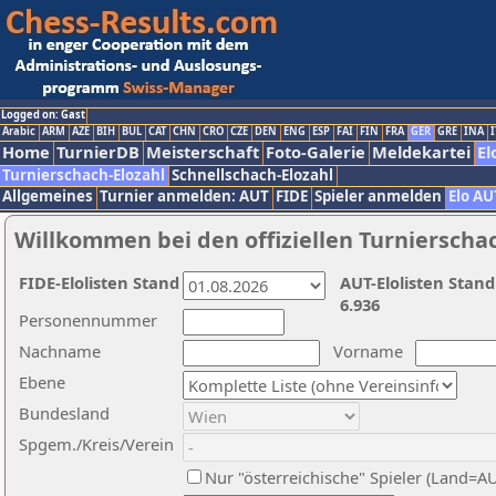
Logged on: Gast
Arabic
ARM
AZE
BIH
BUL
CAT
CHN
CRO
CZE
DEN
ENG
ESP
FAI
FIN
FRA
GER
GRE
INA
I
Home
TurnierDB
Meisterschaft
Foto-Galerie
Meldekartei
El
Turnierschach-Elozahl
Schnellschach-Elozahl
Allgemeines
Turnier anmelden: AUT
FIDE
Spieler anmelden
Elo AU
Willkommen bei den offiziellen Turnierscha
FIDE-Elolisten Stand
AUT-Elolisten Stand
6.936
Personennummer
Nachname
Vorname
Ebene
Bundesland
Spgem./Kreis/Verein
Nur "österreichische" Spieler (Land=A