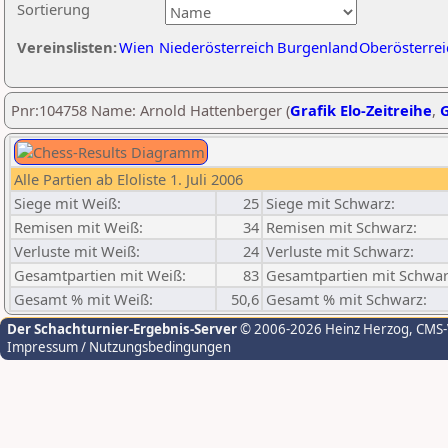
Sortierung
Vereinslisten:
Wien
Niederösterreich
Burgenland
Oberösterrei
Pnr:104758 Name: Arnold Hattenberger (
Grafik Elo-Zeitreihe
,
G
Alle Partien ab Eloliste 1. Juli 2006
Siege mit Weiß:
25
Siege mit Schwarz:
Remisen mit Weiß:
34
Remisen mit Schwarz:
Verluste mit Weiß:
24
Verluste mit Schwarz:
Gesamtpartien mit Weiß:
83
Gesamtpartien mit Schwar
Gesamt % mit Weiß:
50,6
Gesamt % mit Schwarz:
Der Schachturnier-Ergebnis-Server
© 2006-2026 Heinz Herzog
, CMS
Impressum / Nutzungsbedingungen