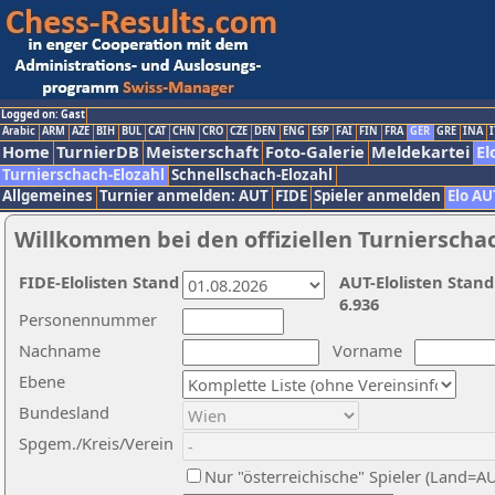
Logged on: Gast
Arabic
ARM
AZE
BIH
BUL
CAT
CHN
CRO
CZE
DEN
ENG
ESP
FAI
FIN
FRA
GER
GRE
INA
I
Home
TurnierDB
Meisterschaft
Foto-Galerie
Meldekartei
El
Turnierschach-Elozahl
Schnellschach-Elozahl
Allgemeines
Turnier anmelden: AUT
FIDE
Spieler anmelden
Elo AU
Willkommen bei den offiziellen Turnierscha
FIDE-Elolisten Stand
AUT-Elolisten Stand
6.936
Personennummer
Nachname
Vorname
Ebene
Bundesland
Spgem./Kreis/Verein
Nur "österreichische" Spieler (Land=A