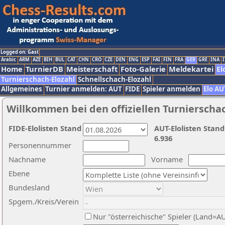
Logged on: Gast
Arabic
ARM
AZE
BIH
BUL
CAT
CHN
CRO
CZE
DEN
ENG
ESP
FAI
FIN
FRA
GER
GRE
INA
I
Home
TurnierDB
Meisterschaft
Foto-Galerie
Meldekartei
El
Turnierschach-Elozahl
Schnellschach-Elozahl
Allgemeines
Turnier anmelden: AUT
FIDE
Spieler anmelden
Elo AU
Willkommen bei den offiziellen Turnierscha
FIDE-Elolisten Stand
AUT-Elolisten Stand
6.936
Personennummer
Nachname
Vorname
Ebene
Bundesland
Spgem./Kreis/Verein
Nur "österreichische" Spieler (Land=A