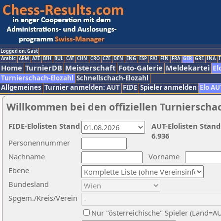
Logged on: Gast
Arabic
ARM
AZE
BIH
BUL
CAT
CHN
CRO
CZE
DEN
ENG
ESP
FAI
FIN
FRA
GER
GRE
INA
I
Home
TurnierDB
Meisterschaft
Foto-Galerie
Meldekartei
El
Turnierschach-Elozahl
Schnellschach-Elozahl
Allgemeines
Turnier anmelden: AUT
FIDE
Spieler anmelden
Elo AU
Willkommen bei den offiziellen Turnierscha
FIDE-Elolisten Stand
AUT-Elolisten Stand
6.936
Personennummer
Nachname
Vorname
Ebene
Bundesland
Spgem./Kreis/Verein
Nur "österreichische" Spieler (Land=A