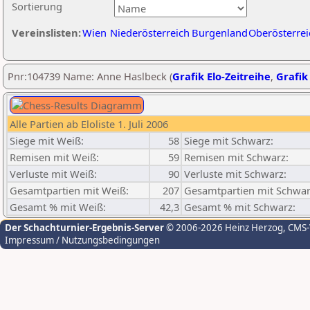
Sortierung
Vereinslisten:
Wien
Niederösterreich
Burgenland
Oberösterrei
Pnr:104739 Name: Anne Haslbeck (
Grafik Elo-Zeitreihe
,
Grafik 
Alle Partien ab Eloliste 1. Juli 2006
Siege mit Weiß:
58
Siege mit Schwarz:
Remisen mit Weiß:
59
Remisen mit Schwarz:
Verluste mit Weiß:
90
Verluste mit Schwarz:
Gesamtpartien mit Weiß:
207
Gesamtpartien mit Schwar
Gesamt % mit Weiß:
42,3
Gesamt % mit Schwarz:
Der Schachturnier-Ergebnis-Server
© 2006-2026 Heinz Herzog
, CMS
Impressum / Nutzungsbedingungen