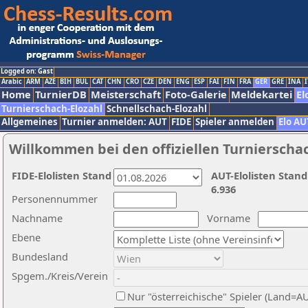
Logged on: Gast
Arabic
ARM
AZE
BIH
BUL
CAT
CHN
CRO
CZE
DEN
ENG
ESP
FAI
FIN
FRA
GER
GRE
INA
I
Home
TurnierDB
Meisterschaft
Foto-Galerie
Meldekartei
El
Turnierschach-Elozahl
Schnellschach-Elozahl
Allgemeines
Turnier anmelden: AUT
FIDE
Spieler anmelden
Elo AU
Willkommen bei den offiziellen Turnierscha
FIDE-Elolisten Stand
AUT-Elolisten Stand
6.936
Personennummer
Nachname
Vorname
Ebene
Bundesland
Spgem./Kreis/Verein
Nur "österreichische" Spieler (Land=A