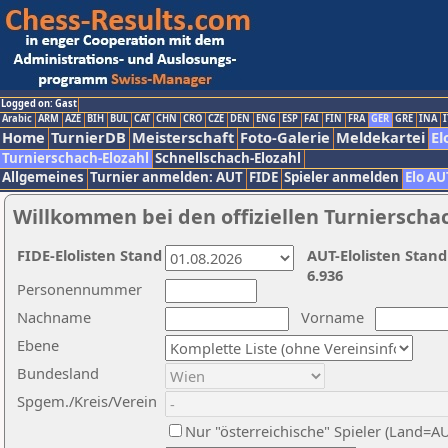
Logged on: Gast
Arabic
ARM
AZE
BIH
BUL
CAT
CHN
CRO
CZE
DEN
ENG
ESP
FAI
FIN
FRA
GER
GRE
INA
I
Home
TurnierDB
Meisterschaft
Foto-Galerie
Meldekartei
El
Turnierschach-Elozahl
Schnellschach-Elozahl
Allgemeines
Turnier anmelden: AUT
FIDE
Spieler anmelden
Elo AU
Willkommen bei den offiziellen Turnierscha
FIDE-Elolisten Stand
AUT-Elolisten Stand
6.936
Personennummer
Nachname
Vorname
Ebene
Bundesland
Spgem./Kreis/Verein
Nur "österreichische" Spieler (Land=A