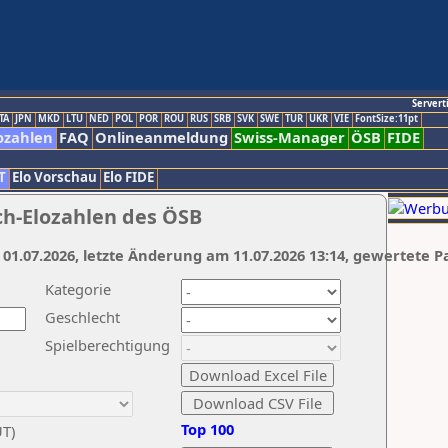
Servert
TA
JPN
MKD
LTU
NED
POL
POR
ROU
RUS
SRB
SVK
SWE
TUR
UKR
VIE
FontSize:11pt
ozahlen
FAQ
Onlineanmeldung
Swiss-Manager
ÖSB
FIDE
T
Elo Vorschau
Elo FIDE
ch-Elozahlen des ÖSB
 01.07.2026, letzte Änderung am 11.07.2026 13:14, gewertete P
Kategorie
Geschlecht
Spielberechtigung
Top 100
UT)