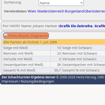
Sortierung
Vereinslisten:
Wien
Niederösterreich
Burgenland
Oberösterrei
Pnr:104701 Name: Johann Hartner (
Grafik Elo-Zeitreihe
,
Grafik
Alle Partien ab Eloliste 1. Juli 2006
Siege mit Weiß:
10
Siege mit Schwarz:
Remisen mit Weiß:
23
Remisen mit Schwarz:
Verluste mit Weiß:
3
Verluste mit Schwarz:
Gesamtpartien mit Weiß:
36
Gesamtpartien mit Schwar
Gesamt % mit Weiß:
59,7
Gesamt % mit Schwarz:
Der Schachturnier-Ergebnis-Server
© 2006-2026 Heinz Herzog
, CMS
Impressum / Nutzungsbedingungen