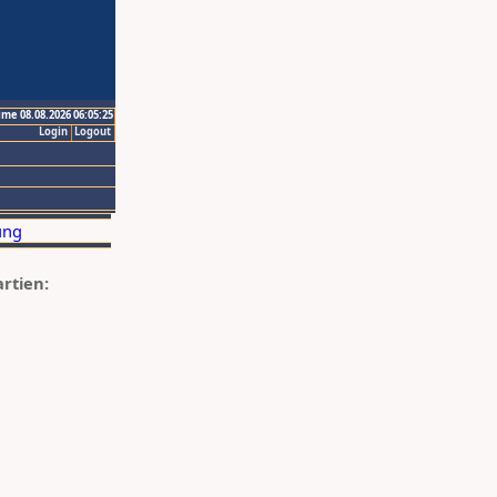
ime 08.08.2026 06:05:25
Login
Logout
artien: