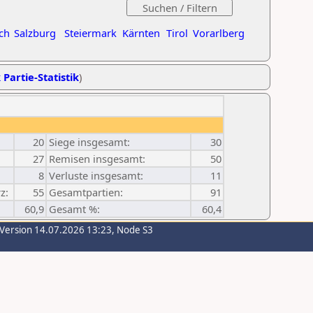
ch
Salzburg
Steiermark
Kärnten
Tirol
Vorarlberg
 Partie-Statistik
)
20
Siege insgesamt:
30
27
Remisen insgesamt:
50
8
Verluste insgesamt:
11
z:
55
Gesamtpartien:
91
60,9
Gesamt %:
60,4
-Version 14.07.2026 13:23, Node S3