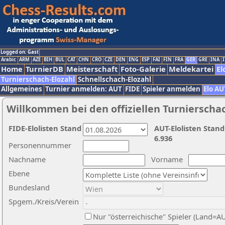
Logged on: Gast
Arabic
ARM
AZE
BIH
BUL
CAT
CHN
CRO
CZE
DEN
ENG
ESP
FAI
FIN
FRA
GER
GRE
INA
I
Home
TurnierDB
Meisterschaft
Foto-Galerie
Meldekartei
El
Turnierschach-Elozahl
Schnellschach-Elozahl
Allgemeines
Turnier anmelden: AUT
FIDE
Spieler anmelden
Elo AU
Willkommen bei den offiziellen Turnierscha
FIDE-Elolisten Stand
AUT-Elolisten Stand
6.936
Personennummer
Nachname
Vorname
Ebene
Bundesland
Spgem./Kreis/Verein
Nur "österreichische" Spieler (Land=A