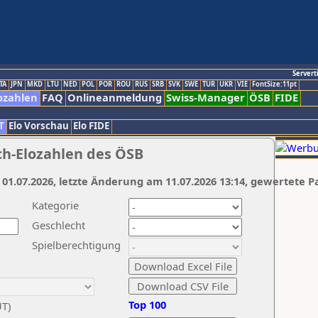
Servert
TA
JPN
MKD
LTU
NED
POL
POR
ROU
RUS
SRB
SVK
SWE
TUR
UKR
VIE
FontSize:11pt
ozahlen
FAQ
Onlineanmeldung
Swiss-Manager
ÖSB
FIDE
T
Elo Vorschau
Elo FIDE
ch-Elozahlen des ÖSB
 01.07.2026, letzte Änderung am 11.07.2026 13:14, gewertete P
Kategorie
Geschlecht
Spielberechtigung
Top 100
UT)