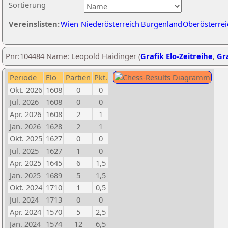
Sortierung
Vereinslisten:
Wien
Niederösterreich
Burgenland
Oberösterrei
Pnr:104484 Name: Leopold Haidinger (
Grafik Elo-Zeitreihe
,
Gra
Periode
Elo
Partien
Pkt.
Okt. 2026
1608
0
0
Jul. 2026
1608
0
0
Apr. 2026
1608
2
1
Jan. 2026
1628
2
1
Okt. 2025
1627
0
0
Jul. 2025
1627
1
0
Apr. 2025
1645
6
1,5
Jan. 2025
1689
5
1,5
Okt. 2024
1710
1
0,5
Jul. 2024
1713
0
0
Apr. 2024
1570
5
2,5
Jan. 2024
1574
12
6,5