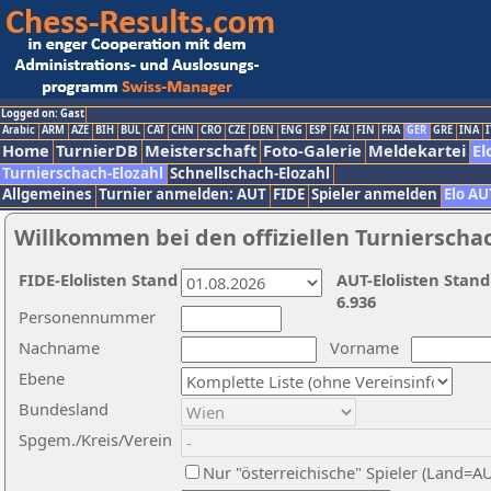
Logged on: Gast
Arabic
ARM
AZE
BIH
BUL
CAT
CHN
CRO
CZE
DEN
ENG
ESP
FAI
FIN
FRA
GER
GRE
INA
I
Home
TurnierDB
Meisterschaft
Foto-Galerie
Meldekartei
El
Turnierschach-Elozahl
Schnellschach-Elozahl
Allgemeines
Turnier anmelden: AUT
FIDE
Spieler anmelden
Elo AU
Willkommen bei den offiziellen Turnierscha
FIDE-Elolisten Stand
AUT-Elolisten Stand
6.936
Personennummer
Nachname
Vorname
Ebene
Bundesland
Spgem./Kreis/Verein
Nur "österreichische" Spieler (Land=A