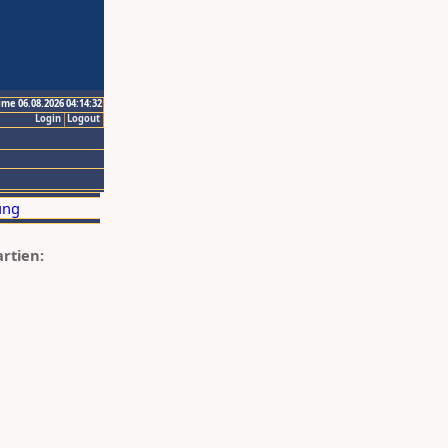
ime 06.08.2026 04:14:32
Login
Logout
artien: