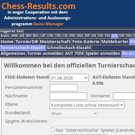
Logged on: Gast
Arabic
ARM
AZE
BIH
BUL
CAT
CHN
CRO
CZE
DEN
ENG
ESP
FAI
FIN
FRA
GER
GRE
INA
I
Home
TurnierDB
Meisterschaft
Foto-Galerie
Meldekartei
El
Turnierschach-Elozahl
Schnellschach-Elozahl
Allgemeines
Turnier anmelden: AUT
FIDE
Spieler anmelden
Elo AU
Willkommen bei den offiziellen Turnierscha
FIDE-Elolisten Stand
AUT-Elolisten Stand
6.936
Personennummer
Nachname
Vorname
Ebene
Bundesland
Spgem./Kreis/Verein
Nur "österreichische" Spieler (Land=A