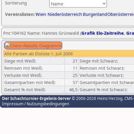
Sortierung
Vereinslisten:
Wien
Niederösterreich
Burgenland
Oberösterrei
Pnr:104162 Name: Hannes Grünwald (
Grafik Elo-Zeitreihe
,
Gra
Alle Partien ab Eloliste 1. Juli 2006
Siege mit Weiß:
21
Siege mit Schwarz:
Remisen mit Weiß:
11
Remisen mit Schwarz:
Verluste mit Weiß:
25
Verluste mit Schwarz:
Gesamtpartien mit Weiß:
57
Gesamtpartien mit Schwar
Gesamt % mit Weiß:
46,5
Gesamt % mit Schwarz:
Der Schachturnier-Ergebnis-Server
© 2006-2026 Heinz Herzog
, CMS
Impressum / Nutzungsbedingungen