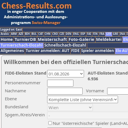
Logged on: Gast
Arabic
ARM
AZE
BIH
BUL
CAT
CHN
CRO
CZE
DEN
ENG
ESP
FAI
FIN
FRA
GER
GRE
INA
I
Home
TurnierDB
Meisterschaft
Foto-Galerie
Meldekartei
El
Turnierschach-Elozahl
Schnellschach-Elozahl
Allgemeines
Turnier anmelden: AUT
FIDE
Spieler anmelden
Elo AU
Willkommen bei den offiziellen Turnierscha
FIDE-Elolisten Stand
AUT-Elolisten Stand
6.936
Personennummer
Nachname
Vorname
Ebene
Bundesland
Spgem./Kreis/Verein
Nur "österreichische" Spieler (Land=A