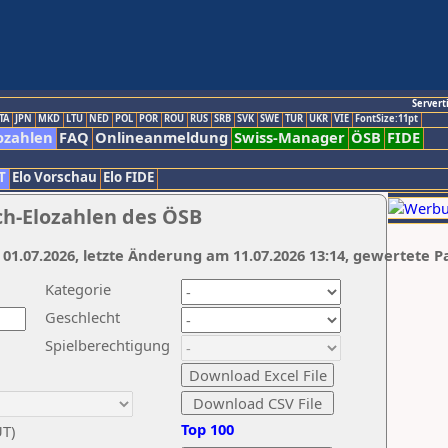
Servert
TA
JPN
MKD
LTU
NED
POL
POR
ROU
RUS
SRB
SVK
SWE
TUR
UKR
VIE
FontSize:11pt
ozahlen
FAQ
Onlineanmeldung
Swiss-Manager
ÖSB
FIDE
T
Elo Vorschau
Elo FIDE
ch-Elozahlen des ÖSB
 01.07.2026, letzte Änderung am 11.07.2026 13:14, gewertete P
Kategorie
Geschlecht
Spielberechtigung
Top 100
UT)