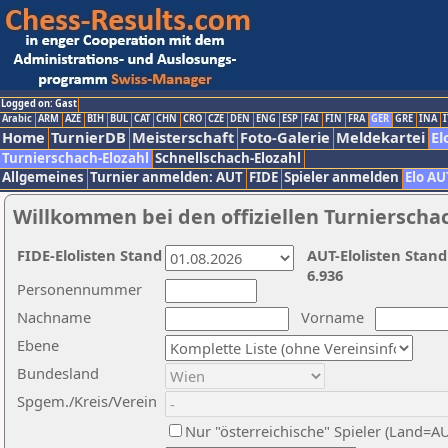
Logged on: Gast
Arabic
ARM
AZE
BIH
BUL
CAT
CHN
CRO
CZE
DEN
ENG
ESP
FAI
FIN
FRA
GER
GRE
INA
I
Home
TurnierDB
Meisterschaft
Foto-Galerie
Meldekartei
El
Turnierschach-Elozahl
Schnellschach-Elozahl
Allgemeines
Turnier anmelden: AUT
FIDE
Spieler anmelden
Elo AU
Willkommen bei den offiziellen Turnierscha
FIDE-Elolisten Stand
AUT-Elolisten Stand
6.936
Personennummer
Nachname
Vorname
Ebene
Bundesland
Spgem./Kreis/Verein
Nur "österreichische" Spieler (Land=A