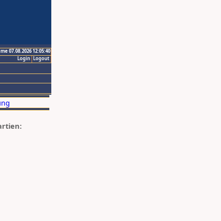
ime 07.08.2026 12:05:40
Login
Logout
artien: