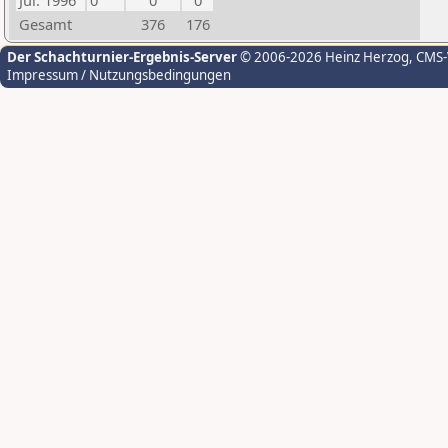
Jul. 1996
0
0
0
Gesamt
376
176
Der Schachturnier-Ergebnis-Server
© 2006-2026 Heinz Herzog
, CMS
Impressum / Nutzungsbedingungen