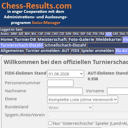
Logged on: Gast
Arabic
ARM
AZE
BIH
BUL
CAT
CHN
CRO
CZE
DEN
ENG
ESP
FAI
FIN
FRA
GER
GRE
INA
I
Home
TurnierDB
Meisterschaft
Foto-Galerie
Meldekartei
El
Turnierschach-Elozahl
Schnellschach-Elozahl
Allgemeines
Turnier anmelden: AUT
FIDE
Spieler anmelden
Elo AU
Willkommen bei den offiziellen Turnierscha
FIDE-Elolisten Stand
AUT-Elolisten Stand
6.936
Personennummer
Nachname
Vorname
Ebene
Bundesland
Spgem./Kreis/Verein
Nur "österreichische" Spieler (Land=A