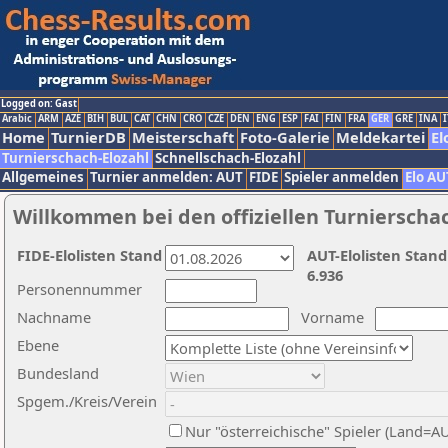
Logged on: Gast
Arabic
ARM
AZE
BIH
BUL
CAT
CHN
CRO
CZE
DEN
ENG
ESP
FAI
FIN
FRA
GER
GRE
INA
I
Home
TurnierDB
Meisterschaft
Foto-Galerie
Meldekartei
El
Turnierschach-Elozahl
Schnellschach-Elozahl
Allgemeines
Turnier anmelden: AUT
FIDE
Spieler anmelden
Elo AU
Willkommen bei den offiziellen Turnierscha
FIDE-Elolisten Stand
AUT-Elolisten Stand
6.936
Personennummer
Nachname
Vorname
Ebene
Bundesland
Spgem./Kreis/Verein
Nur "österreichische" Spieler (Land=A