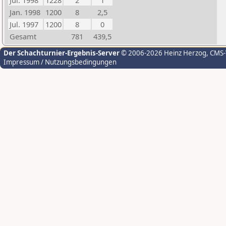
Jul. 1998
1228
2
1
Jan. 1998
1200
8
2,5
Jul. 1997
1200
8
0
Gesamt
781
439,5
Der Schachturnier-Ergebnis-Server
© 2006-2026 Heinz Herzog
, CMS
Impressum / Nutzungsbedingungen