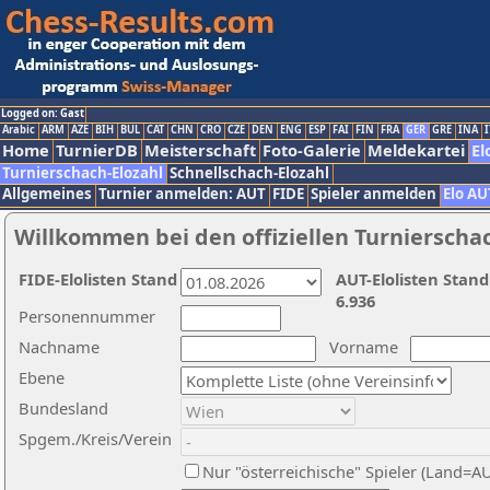
Logged on: Gast
Arabic
ARM
AZE
BIH
BUL
CAT
CHN
CRO
CZE
DEN
ENG
ESP
FAI
FIN
FRA
GER
GRE
INA
I
Home
TurnierDB
Meisterschaft
Foto-Galerie
Meldekartei
El
Turnierschach-Elozahl
Schnellschach-Elozahl
Allgemeines
Turnier anmelden: AUT
FIDE
Spieler anmelden
Elo AU
Willkommen bei den offiziellen Turnierscha
FIDE-Elolisten Stand
AUT-Elolisten Stand
6.936
Personennummer
Nachname
Vorname
Ebene
Bundesland
Spgem./Kreis/Verein
Nur "österreichische" Spieler (Land=A