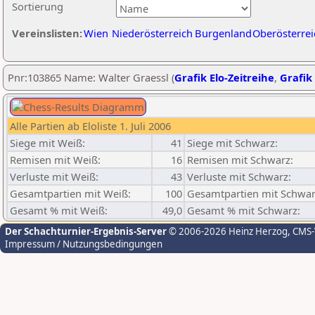
Sortierung
Vereinslisten:
Wien
Niederösterreich
Burgenland
Oberösterrei
Pnr:103865 Name: Walter Graessl (
Grafik Elo-Zeitreihe
,
Grafik 
Alle Partien ab Eloliste 1. Juli 2006
Siege mit Weiß:
41
Siege mit Schwarz:
Remisen mit Weiß:
16
Remisen mit Schwarz:
Verluste mit Weiß:
43
Verluste mit Schwarz:
Gesamtpartien mit Weiß:
100
Gesamtpartien mit Schwar
Gesamt % mit Weiß:
49,0
Gesamt % mit Schwarz:
Der Schachturnier-Ergebnis-Server
© 2006-2026 Heinz Herzog
, CMS
Impressum / Nutzungsbedingungen