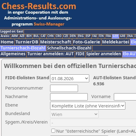
Logged on: Gast
Arabic
ARM
AZE
BIH
BUL
CAT
CHN
CRO
CZE
DEN
ENG
ESP
FAI
FIN
FRA
GER
GRE
INA
I
Home
TurnierDB
Meisterschaft
Foto-Galerie
Meldekartei
El
Turnierschach-Elozahl
Schnellschach-Elozahl
Allgemeines
Turnier anmelden: AUT
FIDE
Spieler anmelden
Elo AU
Willkommen bei den offiziellen Turnierscha
FIDE-Elolisten Stand
AUT-Elolisten Stand
6.936
Personennummer
Nachname
Vorname
Ebene
Bundesland
Spgem./Kreis/Verein
Nur "österreichische" Spieler (Land=A