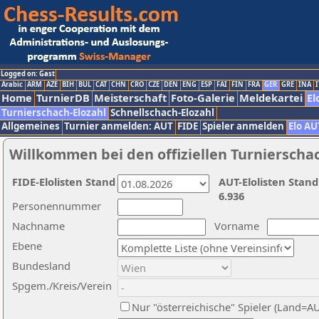
Logged on: Gast
Arabic
ARM
AZE
BIH
BUL
CAT
CHN
CRO
CZE
DEN
ENG
ESP
FAI
FIN
FRA
GER
GRE
INA
I
Home
TurnierDB
Meisterschaft
Foto-Galerie
Meldekartei
El
Turnierschach-Elozahl
Schnellschach-Elozahl
Allgemeines
Turnier anmelden: AUT
FIDE
Spieler anmelden
Elo AU
Willkommen bei den offiziellen Turnierscha
FIDE-Elolisten Stand
AUT-Elolisten Stand
6.936
Personennummer
Nachname
Vorname
Ebene
Bundesland
Spgem./Kreis/Verein
Nur "österreichische" Spieler (Land=A