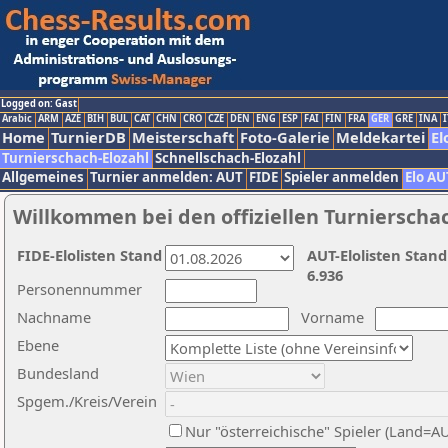
Logged on: Gast
Arabic
ARM
AZE
BIH
BUL
CAT
CHN
CRO
CZE
DEN
ENG
ESP
FAI
FIN
FRA
GER
GRE
INA
I
Home
TurnierDB
Meisterschaft
Foto-Galerie
Meldekartei
El
Turnierschach-Elozahl
Schnellschach-Elozahl
Allgemeines
Turnier anmelden: AUT
FIDE
Spieler anmelden
Elo AU
Willkommen bei den offiziellen Turnierscha
FIDE-Elolisten Stand
AUT-Elolisten Stand
6.936
Personennummer
Nachname
Vorname
Ebene
Bundesland
Spgem./Kreis/Verein
Nur "österreichische" Spieler (Land=A