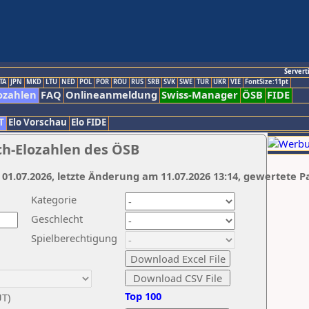
Servert
TA
JPN
MKD
LTU
NED
POL
POR
ROU
RUS
SRB
SVK
SWE
TUR
UKR
VIE
FontSize:11pt
ozahlen
FAQ
Onlineanmeldung
Swiss-Manager
ÖSB
FIDE
T
Elo Vorschau
Elo FIDE
ch-Elozahlen des ÖSB
 01.07.2026, letzte Änderung am 11.07.2026 13:14, gewertete P
Kategorie
Geschlecht
Spielberechtigung
Top 100
UT)