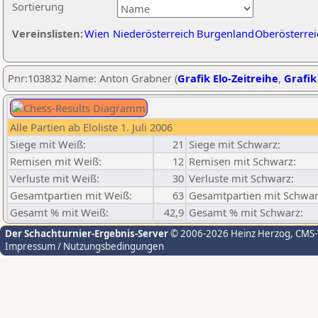
Sortierung
Vereinslisten:
Wien
Niederösterreich
Burgenland
Oberösterrei
Pnr:103832 Name: Anton Grabner (
Grafik Elo-Zeitreihe
,
Grafik
Alle Partien ab Eloliste 1. Juli 2006
Siege mit Weiß:
21
Siege mit Schwarz:
Remisen mit Weiß:
12
Remisen mit Schwarz:
Verluste mit Weiß:
30
Verluste mit Schwarz:
Gesamtpartien mit Weiß:
63
Gesamtpartien mit Schwar
Gesamt % mit Weiß:
42,9
Gesamt % mit Schwarz:
Der Schachturnier-Ergebnis-Server
© 2006-2026 Heinz Herzog
, CMS
Impressum / Nutzungsbedingungen