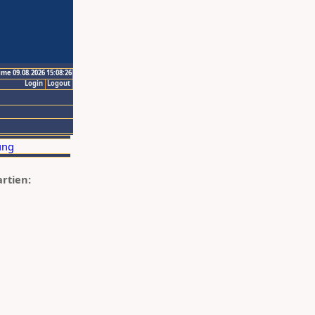
ime 09.08.2026 15:08:26
Login
Logout
artien: