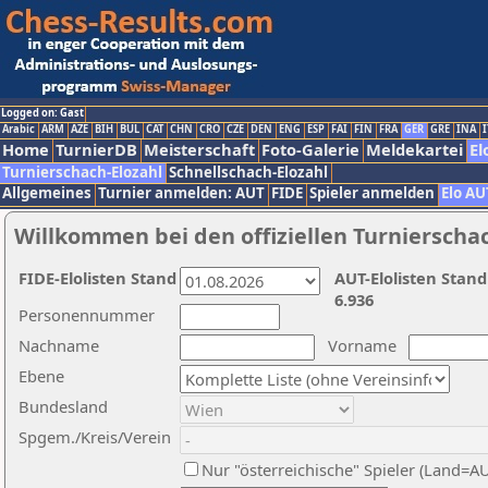
Logged on: Gast
Arabic
ARM
AZE
BIH
BUL
CAT
CHN
CRO
CZE
DEN
ENG
ESP
FAI
FIN
FRA
GER
GRE
INA
I
Home
TurnierDB
Meisterschaft
Foto-Galerie
Meldekartei
El
Turnierschach-Elozahl
Schnellschach-Elozahl
Allgemeines
Turnier anmelden: AUT
FIDE
Spieler anmelden
Elo AU
Willkommen bei den offiziellen Turnierscha
FIDE-Elolisten Stand
AUT-Elolisten Stand
6.936
Personennummer
Nachname
Vorname
Ebene
Bundesland
Spgem./Kreis/Verein
Nur "österreichische" Spieler (Land=A