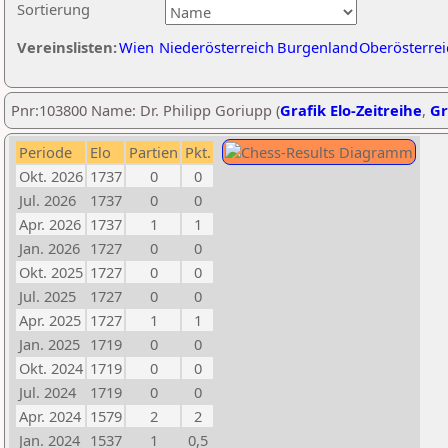
Sortierung
Vereinslisten:
Wien
Niederösterreich
Burgenland
Oberösterrei
Pnr:103800 Name: Dr. Philipp Goriupp (
Grafik Elo-Zeitreihe
,
Gr
Periode
Elo
Partien
Pkt.
Okt. 2026
1737
0
0
Jul. 2026
1737
0
0
Apr. 2026
1737
1
1
Jan. 2026
1727
0
0
Okt. 2025
1727
0
0
Jul. 2025
1727
0
0
Apr. 2025
1727
1
1
Jan. 2025
1719
0
0
Okt. 2024
1719
0
0
Jul. 2024
1719
0
0
Apr. 2024
1579
2
2
Jan. 2024
1537
1
0,5