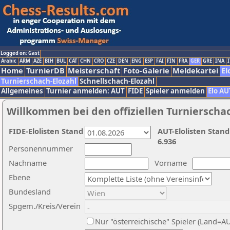
Logged on: Gast
Arabic
ARM
AZE
BIH
BUL
CAT
CHN
CRO
CZE
DEN
ENG
ESP
FAI
FIN
FRA
GER
GRE
INA
I
Home
TurnierDB
Meisterschaft
Foto-Galerie
Meldekartei
El
Turnierschach-Elozahl
Schnellschach-Elozahl
Allgemeines
Turnier anmelden: AUT
FIDE
Spieler anmelden
Elo AU
Willkommen bei den offiziellen Turnierscha
FIDE-Elolisten Stand
AUT-Elolisten Stand
6.936
Personennummer
Nachname
Vorname
Ebene
Bundesland
Spgem./Kreis/Verein
Nur "österreichische" Spieler (Land=A