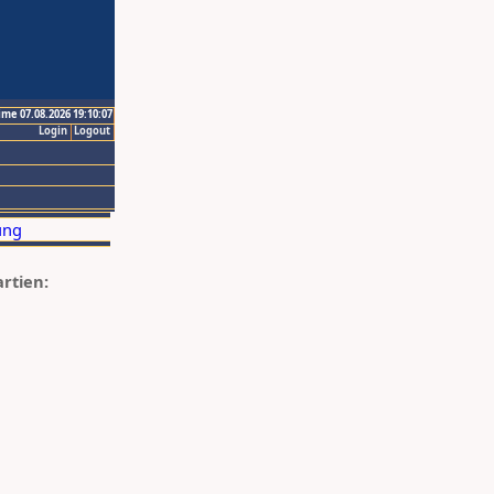
ime 07.08.2026 19:10:07
Login
Logout
artien: