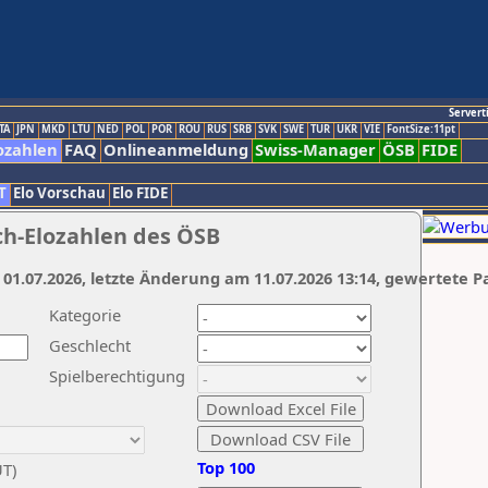
Servert
TA
JPN
MKD
LTU
NED
POL
POR
ROU
RUS
SRB
SVK
SWE
TUR
UKR
VIE
FontSize:11pt
ozahlen
FAQ
Onlineanmeldung
Swiss-Manager
ÖSB
FIDE
T
Elo Vorschau
Elo FIDE
ch-Elozahlen des ÖSB
 01.07.2026, letzte Änderung am 11.07.2026 13:14, gewertete P
Kategorie
Geschlecht
Spielberechtigung
Top 100
UT)