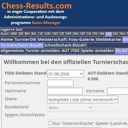
Logged on: Gast
Arabic
ARM
AZE
BIH
BUL
CAT
CHN
CRO
CZE
DEN
ENG
ESP
FAI
FIN
FRA
GER
GRE
INA
I
Home
TurnierDB
Meisterschaft
Foto-Galerie
Meldekartei
El
Turnierschach-Elozahl
Schnellschach-Elozahl
Allgemeines
Turnier anmelden: AUT
FIDE
Spieler anmelden
Elo AU
Willkommen bei den offiziellen Turnierscha
FIDE-Elolisten Stand
AUT-Elolisten Stand
6.936
Personennummer
Nachname
Vorname
Ebene
Bundesland
Spgem./Kreis/Verein
Nur "österreichische" Spieler (Land=A