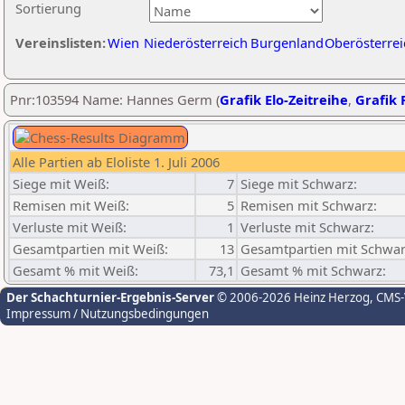
Sortierung
Vereinslisten:
Wien
Niederösterreich
Burgenland
Oberösterrei
Pnr:103594 Name: Hannes Germ (
Grafik Elo-Zeitreihe
,
Grafik P
Alle Partien ab Eloliste 1. Juli 2006
Siege mit Weiß:
7
Siege mit Schwarz:
Remisen mit Weiß:
5
Remisen mit Schwarz:
Verluste mit Weiß:
1
Verluste mit Schwarz:
Gesamtpartien mit Weiß:
13
Gesamtpartien mit Schwar
Gesamt % mit Weiß:
73,1
Gesamt % mit Schwarz:
Der Schachturnier-Ergebnis-Server
© 2006-2026 Heinz Herzog
, CMS
Impressum / Nutzungsbedingungen