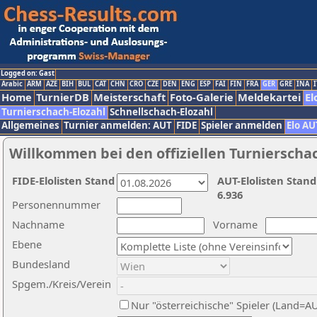
Logged on: Gast
Arabic
ARM
AZE
BIH
BUL
CAT
CHN
CRO
CZE
DEN
ENG
ESP
FAI
FIN
FRA
GER
GRE
INA
I
Home
TurnierDB
Meisterschaft
Foto-Galerie
Meldekartei
El
Turnierschach-Elozahl
Schnellschach-Elozahl
Allgemeines
Turnier anmelden: AUT
FIDE
Spieler anmelden
Elo AU
Willkommen bei den offiziellen Turnierscha
FIDE-Elolisten Stand
AUT-Elolisten Stand
6.936
Personennummer
Nachname
Vorname
Ebene
Bundesland
Spgem./Kreis/Verein
Nur "österreichische" Spieler (Land=A