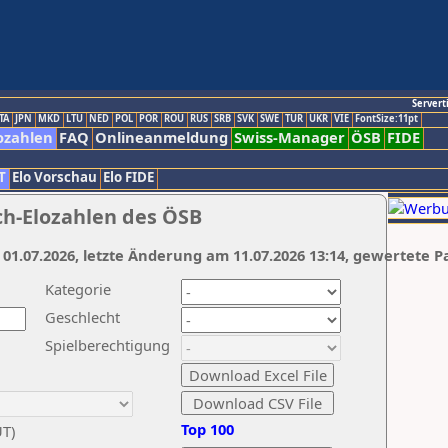
Servert
TA
JPN
MKD
LTU
NED
POL
POR
ROU
RUS
SRB
SVK
SWE
TUR
UKR
VIE
FontSize:11pt
ozahlen
FAQ
Onlineanmeldung
Swiss-Manager
ÖSB
FIDE
T
Elo Vorschau
Elo FIDE
ch-Elozahlen des ÖSB
 01.07.2026, letzte Änderung am 11.07.2026 13:14, gewertete P
Kategorie
Geschlecht
Spielberechtigung
Top 100
UT)