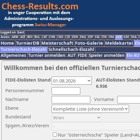
Logged on: Gast
Arabic
ARM
AZE
BIH
BUL
CAT
CHN
CRO
CZE
DEN
ENG
ESP
FAI
FIN
FRA
GER
GRE
INA
I
Home
TurnierDB
Meisterschaft
Foto-Galerie
Meldekartei
El
Turnierschach-Elozahl
Schnellschach-Elozahl
Allgemeines
Turnier anmelden: AUT
FIDE
Spieler anmelden
Elo AU
Willkommen bei den offiziellen Turnierscha
FIDE-Elolisten Stand
AUT-Elolisten Stand
6.936
Personennummer
Nachname
Vorname
Ebene
Bundesland
Spgem./Kreis/Verein
Nur "österreichische" Spieler (Land=A