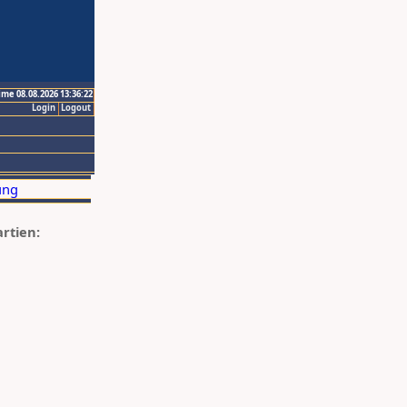
ime 08.08.2026 13:36:22
Login
Logout
artien: