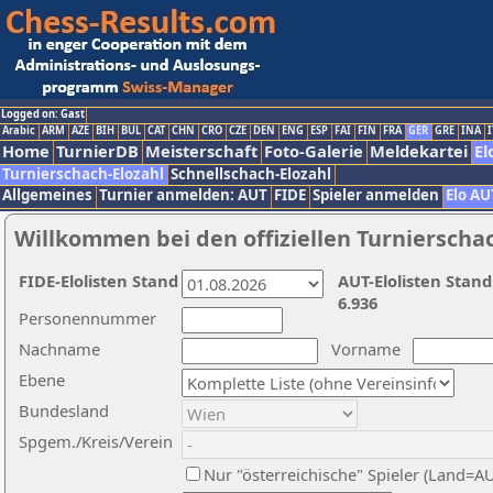
Logged on: Gast
Arabic
ARM
AZE
BIH
BUL
CAT
CHN
CRO
CZE
DEN
ENG
ESP
FAI
FIN
FRA
GER
GRE
INA
I
Home
TurnierDB
Meisterschaft
Foto-Galerie
Meldekartei
El
Turnierschach-Elozahl
Schnellschach-Elozahl
Allgemeines
Turnier anmelden: AUT
FIDE
Spieler anmelden
Elo AU
Willkommen bei den offiziellen Turnierscha
FIDE-Elolisten Stand
AUT-Elolisten Stand
6.936
Personennummer
Nachname
Vorname
Ebene
Bundesland
Spgem./Kreis/Verein
Nur "österreichische" Spieler (Land=A