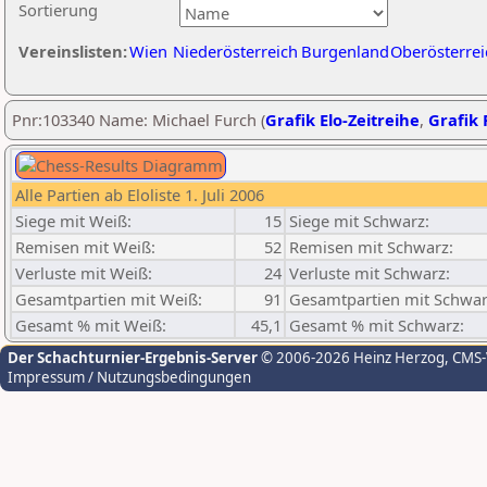
Sortierung
Vereinslisten:
Wien
Niederösterreich
Burgenland
Oberösterrei
Pnr:103340 Name: Michael Furch (
Grafik Elo-Zeitreihe
,
Grafik 
Alle Partien ab Eloliste 1. Juli 2006
Siege mit Weiß:
15
Siege mit Schwarz:
Remisen mit Weiß:
52
Remisen mit Schwarz:
Verluste mit Weiß:
24
Verluste mit Schwarz:
Gesamtpartien mit Weiß:
91
Gesamtpartien mit Schwar
Gesamt % mit Weiß:
45,1
Gesamt % mit Schwarz:
Der Schachturnier-Ergebnis-Server
© 2006-2026 Heinz Herzog
, CMS
Impressum / Nutzungsbedingungen