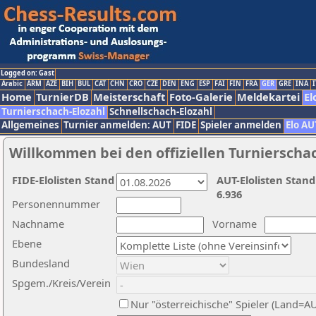
Logged on: Gast
Arabic
ARM
AZE
BIH
BUL
CAT
CHN
CRO
CZE
DEN
ENG
ESP
FAI
FIN
FRA
GER
GRE
INA
I
Home
TurnierDB
Meisterschaft
Foto-Galerie
Meldekartei
El
Turnierschach-Elozahl
Schnellschach-Elozahl
Allgemeines
Turnier anmelden: AUT
FIDE
Spieler anmelden
Elo AU
Willkommen bei den offiziellen Turnierscha
FIDE-Elolisten Stand
AUT-Elolisten Stand
6.936
Personennummer
Nachname
Vorname
Ebene
Bundesland
Spgem./Kreis/Verein
Nur "österreichische" Spieler (Land=A