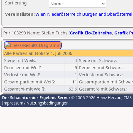
Sortierung
Vereinslisten:
Wien
Niederösterreich
Burgenland
Oberösterrei
Pnr:103290 Name: Stefan Fuchs (
Grafik Elo-Zeitreihe
,
Grafik Pa
Alle Partien ab Eloliste 1. Juli 2006
Siege mit Weiß:
4
Siege mit Schwarz:
Remisen mit Weiß:
6
Remisen mit Schwarz:
Verluste mit Weiß:
1
Verluste mit Schwarz:
Gesamtpartien mit Weiß:
11
Gesamtpartien mit Schwar
Gesamt % mit Weiß:
63,6
Gesamt % mit Schwarz:
Der Schachturnier-Ergebnis-Server
© 2006-2026 Heinz Herzog
, CMS
Impressum / Nutzungsbedingungen