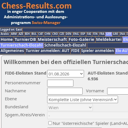
Logged on: Gast
Arabic
ARM
AZE
BIH
BUL
CAT
CHN
CRO
CZE
DEN
ENG
ESP
FAI
FIN
FRA
GER
GRE
INA
I
Home
TurnierDB
Meisterschaft
Foto-Galerie
Meldekartei
El
Turnierschach-Elozahl
Schnellschach-Elozahl
Allgemeines
Turnier anmelden: AUT
FIDE
Spieler anmelden
Elo AU
Willkommen bei den offiziellen Turnierscha
FIDE-Elolisten Stand
AUT-Elolisten Stand
6.936
Personennummer
Nachname
Vorname
Ebene
Bundesland
Spgem./Kreis/Verein
Nur "österreichische" Spieler (Land=A