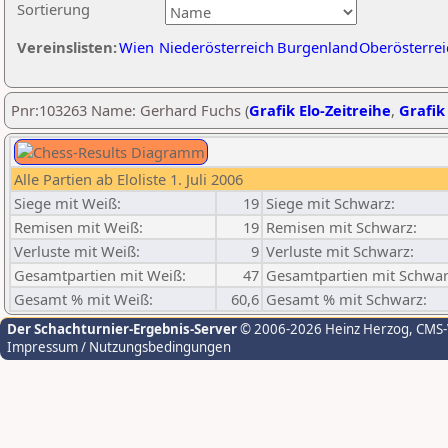
Sortierung
Vereinslisten:
Wien
Niederösterreich
Burgenland
Oberösterrei
Pnr:103263 Name: Gerhard Fuchs (
Grafik Elo-Zeitreihe
,
Grafik 
Alle Partien ab Eloliste 1. Juli 2006
Siege mit Weiß:
19
Siege mit Schwarz:
Remisen mit Weiß:
19
Remisen mit Schwarz:
Verluste mit Weiß:
9
Verluste mit Schwarz:
Gesamtpartien mit Weiß:
47
Gesamtpartien mit Schwar
Gesamt % mit Weiß:
60,6
Gesamt % mit Schwarz:
Der Schachturnier-Ergebnis-Server
© 2006-2026 Heinz Herzog
, CMS
Impressum / Nutzungsbedingungen