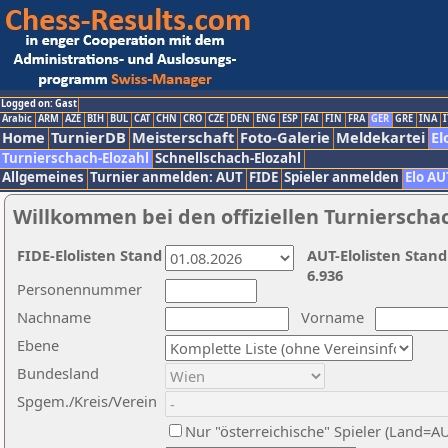
Logged on: Gast
Arabic
ARM
AZE
BIH
BUL
CAT
CHN
CRO
CZE
DEN
ENG
ESP
FAI
FIN
FRA
GER
GRE
INA
I
Home
TurnierDB
Meisterschaft
Foto-Galerie
Meldekartei
El
Turnierschach-Elozahl
Schnellschach-Elozahl
Allgemeines
Turnier anmelden: AUT
FIDE
Spieler anmelden
Elo AU
Willkommen bei den offiziellen Turnierscha
FIDE-Elolisten Stand
AUT-Elolisten Stand
6.936
Personennummer
Nachname
Vorname
Ebene
Bundesland
Spgem./Kreis/Verein
Nur "österreichische" Spieler (Land=A