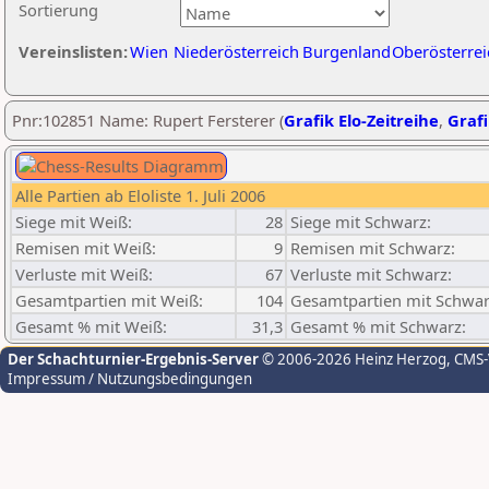
Sortierung
Vereinslisten:
Wien
Niederösterreich
Burgenland
Oberösterrei
Pnr:102851 Name: Rupert Fersterer (
Grafik Elo-Zeitreihe
,
Grafi
Alle Partien ab Eloliste 1. Juli 2006
Siege mit Weiß:
28
Siege mit Schwarz:
Remisen mit Weiß:
9
Remisen mit Schwarz:
Verluste mit Weiß:
67
Verluste mit Schwarz:
Gesamtpartien mit Weiß:
104
Gesamtpartien mit Schwar
Gesamt % mit Weiß:
31,3
Gesamt % mit Schwarz:
Der Schachturnier-Ergebnis-Server
© 2006-2026 Heinz Herzog
, CMS
Impressum / Nutzungsbedingungen