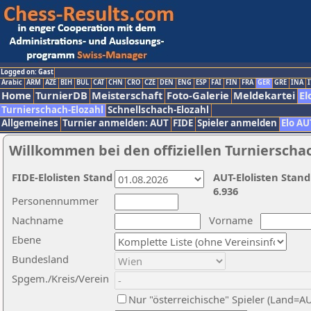
Logged on: Gast
Arabic
ARM
AZE
BIH
BUL
CAT
CHN
CRO
CZE
DEN
ENG
ESP
FAI
FIN
FRA
GER
GRE
INA
I
Home
TurnierDB
Meisterschaft
Foto-Galerie
Meldekartei
El
Turnierschach-Elozahl
Schnellschach-Elozahl
Allgemeines
Turnier anmelden: AUT
FIDE
Spieler anmelden
Elo AU
Willkommen bei den offiziellen Turnierscha
FIDE-Elolisten Stand
AUT-Elolisten Stand
6.936
Personennummer
Nachname
Vorname
Ebene
Bundesland
Spgem./Kreis/Verein
Nur "österreichische" Spieler (Land=A