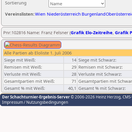
Sortierung
Vereinslisten:
Wien
Niederösterreich
Burgenland
Oberösterrei
Pnr:102816 Name: Franz Felsner (
Grafik Elo-Zeitreihe
,
Grafik P
Alle Partien ab Eloliste 1. Juli 2006
Siege mit Weiß:
14
Siege mit Schwarz:
Remisen mit Weiß:
29
Remisen mit Schwarz:
Verluste mit Weiß:
28
Verluste mit Schwarz:
Gesamtpartien mit Weiß:
71
Gesamtpartien mit Schwar
Gesamt % mit Weiß:
40,1
Gesamt % mit Schwarz:
Der Schachturnier-Ergebnis-Server
© 2006-2026 Heinz Herzog
, CMS
Impressum / Nutzungsbedingungen