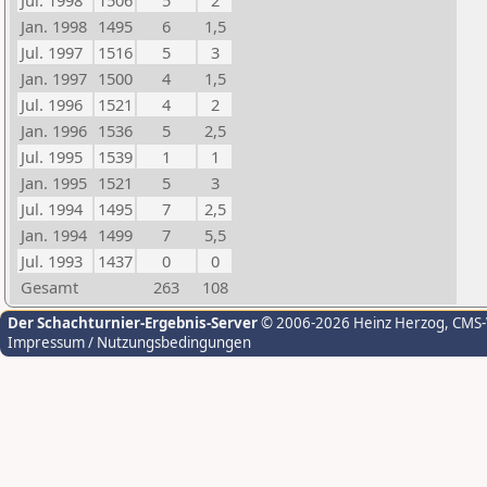
Jul. 1998
1506
5
2
Jan. 1998
1495
6
1,5
Jul. 1997
1516
5
3
Jan. 1997
1500
4
1,5
Jul. 1996
1521
4
2
Jan. 1996
1536
5
2,5
Jul. 1995
1539
1
1
Jan. 1995
1521
5
3
Jul. 1994
1495
7
2,5
Jan. 1994
1499
7
5,5
Jul. 1993
1437
0
0
Gesamt
263
108
Der Schachturnier-Ergebnis-Server
© 2006-2026 Heinz Herzog
, CMS
Impressum / Nutzungsbedingungen