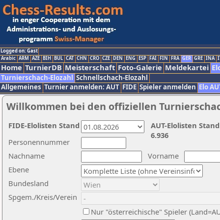
Logged on: Gast
Arabic
ARM
AZE
BIH
BUL
CAT
CHN
CRO
CZE
DEN
ENG
ESP
FAI
FIN
FRA
GER
GRE
INA
I
Home
TurnierDB
Meisterschaft
Foto-Galerie
Meldekartei
El
Turnierschach-Elozahl
Schnellschach-Elozahl
Allgemeines
Turnier anmelden: AUT
FIDE
Spieler anmelden
Elo AU
Willkommen bei den offiziellen Turnierscha
FIDE-Elolisten Stand
AUT-Elolisten Stand
6.936
Personennummer
Nachname
Vorname
Ebene
Bundesland
Spgem./Kreis/Verein
Nur "österreichische" Spieler (Land=A