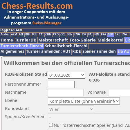
Logged on: Gast
Arabic
ARM
AZE
BIH
BUL
CAT
CHN
CRO
CZE
DEN
ENG
ESP
FAI
FIN
FRA
GER
GRE
INA
I
Home
TurnierDB
Meisterschaft
Foto-Galerie
Meldekartei
El
Turnierschach-Elozahl
Schnellschach-Elozahl
Allgemeines
Turnier anmelden: AUT
FIDE
Spieler anmelden
Elo AU
Willkommen bei den offiziellen Turnierscha
FIDE-Elolisten Stand
AUT-Elolisten Stand
6.936
Personennummer
Nachname
Vorname
Ebene
Bundesland
Spgem./Kreis/Verein
Nur "österreichische" Spieler (Land=A