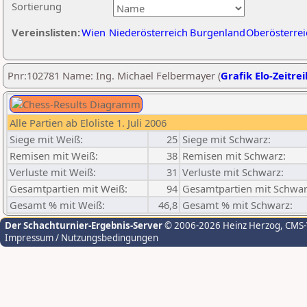
Sortierung
Vereinslisten:
Wien
Niederösterreich
Burgenland
Oberösterrei
Pnr:102781 Name: Ing. Michael Felbermayer (
Grafik Elo-Zeitre
Alle Partien ab Eloliste 1. Juli 2006
Siege mit Weiß:
25
Siege mit Schwarz:
Remisen mit Weiß:
38
Remisen mit Schwarz:
Verluste mit Weiß:
31
Verluste mit Schwarz:
Gesamtpartien mit Weiß:
94
Gesamtpartien mit Schwar
Gesamt % mit Weiß:
46,8
Gesamt % mit Schwarz:
Der Schachturnier-Ergebnis-Server
© 2006-2026 Heinz Herzog
, CMS
Impressum / Nutzungsbedingungen