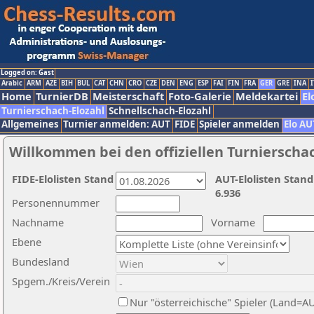
Logged on: Gast
Arabic
ARM
AZE
BIH
BUL
CAT
CHN
CRO
CZE
DEN
ENG
ESP
FAI
FIN
FRA
GER
GRE
INA
I
Home
TurnierDB
Meisterschaft
Foto-Galerie
Meldekartei
El
Turnierschach-Elozahl
Schnellschach-Elozahl
Allgemeines
Turnier anmelden: AUT
FIDE
Spieler anmelden
Elo AU
Willkommen bei den offiziellen Turnierscha
FIDE-Elolisten Stand
AUT-Elolisten Stand
6.936
Personennummer
Nachname
Vorname
Ebene
Bundesland
Spgem./Kreis/Verein
Nur "österreichische" Spieler (Land=A