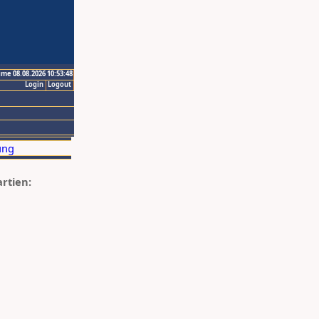
ime 08.08.2026 10:53:48
Login
Logout
artien: