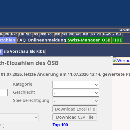
Servert
TA
JPN
MKD
LTU
NED
POL
POR
ROU
RUS
SRB
SVK
SWE
TUR
UKR
VIE
FontSize:11pt
ozahlen
FAQ
Onlineanmeldung
Swiss-Manager
ÖSB
FIDE
T
Elo Vorschau
Elo FIDE
ch-Elozahlen des ÖSB
 01.07.2026, letzte Änderung am 11.07.2026 13:14, gewertete P
Kategorie
Geschlecht
Spielberechtigung
Top 100
UT)