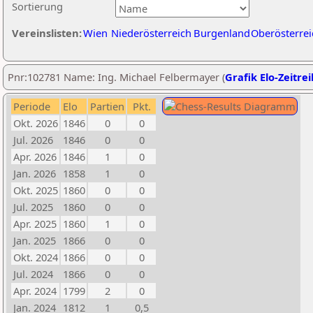
Sortierung
Vereinslisten:
Wien
Niederösterreich
Burgenland
Oberösterrei
Pnr:102781 Name: Ing. Michael Felbermayer (
Grafik Elo-Zeitre
Periode
Elo
Partien
Pkt.
Okt. 2026
1846
0
0
Jul. 2026
1846
0
0
Apr. 2026
1846
1
0
Jan. 2026
1858
1
0
Okt. 2025
1860
0
0
Jul. 2025
1860
0
0
Apr. 2025
1860
1
0
Jan. 2025
1866
0
0
Okt. 2024
1866
0
0
Jul. 2024
1866
0
0
Apr. 2024
1799
2
0
Jan. 2024
1812
1
0,5