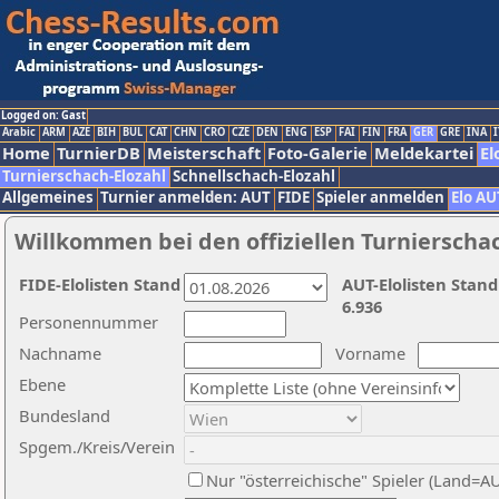
Logged on: Gast
Arabic
ARM
AZE
BIH
BUL
CAT
CHN
CRO
CZE
DEN
ENG
ESP
FAI
FIN
FRA
GER
GRE
INA
I
Home
TurnierDB
Meisterschaft
Foto-Galerie
Meldekartei
El
Turnierschach-Elozahl
Schnellschach-Elozahl
Allgemeines
Turnier anmelden: AUT
FIDE
Spieler anmelden
Elo AU
Willkommen bei den offiziellen Turnierscha
FIDE-Elolisten Stand
AUT-Elolisten Stand
6.936
Personennummer
Nachname
Vorname
Ebene
Bundesland
Spgem./Kreis/Verein
Nur "österreichische" Spieler (Land=A