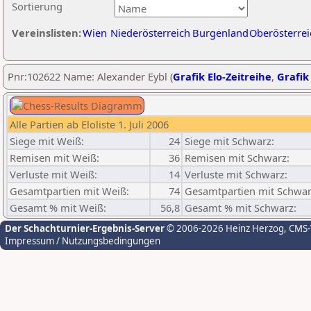
Sortierung
Vereinslisten:
Wien
Niederösterreich
Burgenland
Oberösterrei
Pnr:102622 Name: Alexander Eybl (
Grafik Elo-Zeitreihe
,
Grafik 
Alle Partien ab Eloliste 1. Juli 2006
Siege mit Weiß:
24
Siege mit Schwarz:
Remisen mit Weiß:
36
Remisen mit Schwarz:
Verluste mit Weiß:
14
Verluste mit Schwarz:
Gesamtpartien mit Weiß:
74
Gesamtpartien mit Schwar
Gesamt % mit Weiß:
56,8
Gesamt % mit Schwarz:
Der Schachturnier-Ergebnis-Server
© 2006-2026 Heinz Herzog
, CMS
Impressum / Nutzungsbedingungen