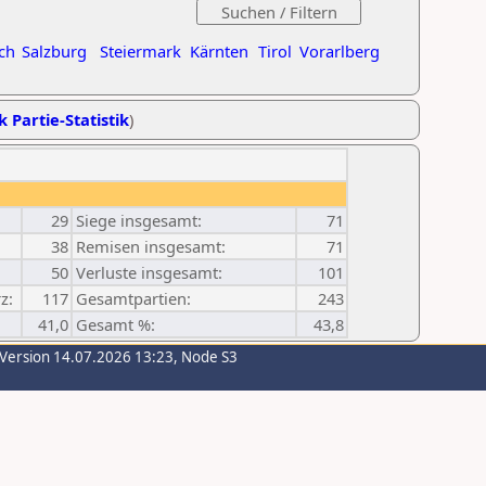
ch
Salzburg
Steiermark
Kärnten
Tirol
Vorarlberg
k Partie-Statistik
)
29
Siege insgesamt:
71
38
Remisen insgesamt:
71
50
Verluste insgesamt:
101
z:
117
Gesamtpartien:
243
41,0
Gesamt %:
43,8
-Version 14.07.2026 13:23, Node S3