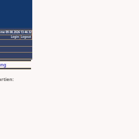
ime 09.08.2026 13:46:32
Login
Logout
artien: