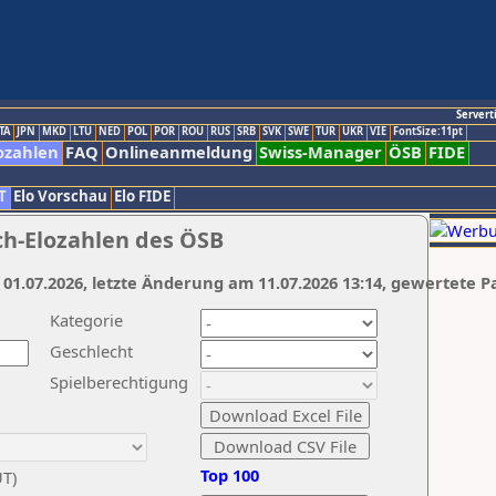
Servert
TA
JPN
MKD
LTU
NED
POL
POR
ROU
RUS
SRB
SVK
SWE
TUR
UKR
VIE
FontSize:11pt
ozahlen
FAQ
Onlineanmeldung
Swiss-Manager
ÖSB
FIDE
T
Elo Vorschau
Elo FIDE
ch-Elozahlen des ÖSB
 01.07.2026, letzte Änderung am 11.07.2026 13:14, gewertete P
Kategorie
Geschlecht
Spielberechtigung
Top 100
UT)