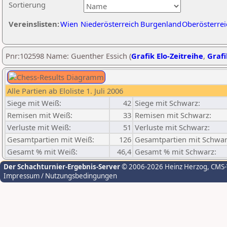
Sortierung
Vereinslisten:
Wien
Niederösterreich
Burgenland
Oberösterrei
Pnr:102598 Name: Guenther Essich (
Grafik Elo-Zeitreihe
,
Grafi
Alle Partien ab Eloliste 1. Juli 2006
Siege mit Weiß:
42
Siege mit Schwarz:
Remisen mit Weiß:
33
Remisen mit Schwarz:
Verluste mit Weiß:
51
Verluste mit Schwarz:
Gesamtpartien mit Weiß:
126
Gesamtpartien mit Schwar
Gesamt % mit Weiß:
46,4
Gesamt % mit Schwarz:
Der Schachturnier-Ergebnis-Server
© 2006-2026 Heinz Herzog
, CMS
Impressum / Nutzungsbedingungen