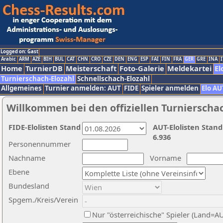
Logged on: Gast
Arabic
ARM
AZE
BIH
BUL
CAT
CHN
CRO
CZE
DEN
ENG
ESP
FAI
FIN
FRA
GER
GRE
INA
I
Home
TurnierDB
Meisterschaft
Foto-Galerie
Meldekartei
El
Turnierschach-Elozahl
Schnellschach-Elozahl
Allgemeines
Turnier anmelden: AUT
FIDE
Spieler anmelden
Elo AU
Willkommen bei den offiziellen Turnierscha
FIDE-Elolisten Stand
AUT-Elolisten Stand
6.936
Personennummer
Nachname
Vorname
Ebene
Bundesland
Spgem./Kreis/Verein
Nur "österreichische" Spieler (Land=A