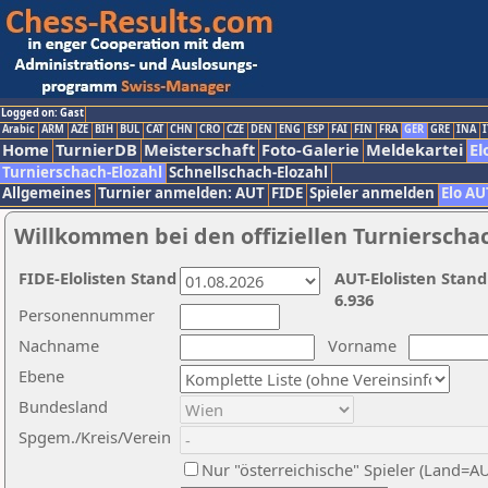
Logged on: Gast
Arabic
ARM
AZE
BIH
BUL
CAT
CHN
CRO
CZE
DEN
ENG
ESP
FAI
FIN
FRA
GER
GRE
INA
I
Home
TurnierDB
Meisterschaft
Foto-Galerie
Meldekartei
El
Turnierschach-Elozahl
Schnellschach-Elozahl
Allgemeines
Turnier anmelden: AUT
FIDE
Spieler anmelden
Elo AU
Willkommen bei den offiziellen Turnierscha
FIDE-Elolisten Stand
AUT-Elolisten Stand
6.936
Personennummer
Nachname
Vorname
Ebene
Bundesland
Spgem./Kreis/Verein
Nur "österreichische" Spieler (Land=A