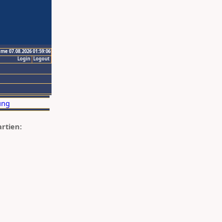
ime 07.08.2026 01:59:06
Login
Logout
artien: