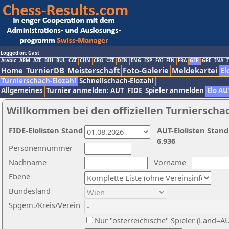
Logged on: Gast
Arabic
ARM
AZE
BIH
BUL
CAT
CHN
CRO
CZE
DEN
ENG
ESP
FAI
FIN
FRA
GER
GRE
INA
I
Home
TurnierDB
Meisterschaft
Foto-Galerie
Meldekartei
El
Turnierschach-Elozahl
Schnellschach-Elozahl
Allgemeines
Turnier anmelden: AUT
FIDE
Spieler anmelden
Elo AU
Willkommen bei den offiziellen Turnierscha
FIDE-Elolisten Stand
AUT-Elolisten Stand
6.936
Personennummer
Nachname
Vorname
Ebene
Bundesland
Spgem./Kreis/Verein
Nur "österreichische" Spieler (Land=A