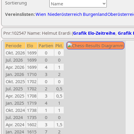
Sortierung
Vereinslisten:
Wien
Niederösterreich
Burgenland
Oberösterrei
Pnr:102547 Name: Helmut Erardi (
Grafik Elo-Zeitreihe
,
Grafik 
Periode
Elo
Partien
Pkt.
Okt. 2026
1699
0
0
Jul. 2026
1699
0
0
Apr. 2026
1699
4
1
Jan. 2026
1710
3
2
Okt. 2025
1702
0
0
Jul. 2025
1702
2
0,5
Apr. 2025
1708
3
0,5
Jan. 2025
1719
4
1
Okt. 2024
1738
1
1
Jul. 2024
1735
0
0
Apr. 2024
1602
3
1,5
Jan. 2024
1615
7
2