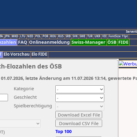
Servert
TA
JPN
MKD
LTU
NED
POL
POR
ROU
RUS
SRB
SVK
SWE
TUR
UKR
VIE
FontSize:11pt
ozahlen
FAQ
Onlineanmeldung
Swiss-Manager
ÖSB
FIDE
T
Elo Vorschau
Elo FIDE
ch-Elozahlen des ÖSB
 01.07.2026, letzte Änderung am 11.07.2026 13:14, gewertete P
Kategorie
Geschlecht
Spielberechtigung
Top 100
UT)