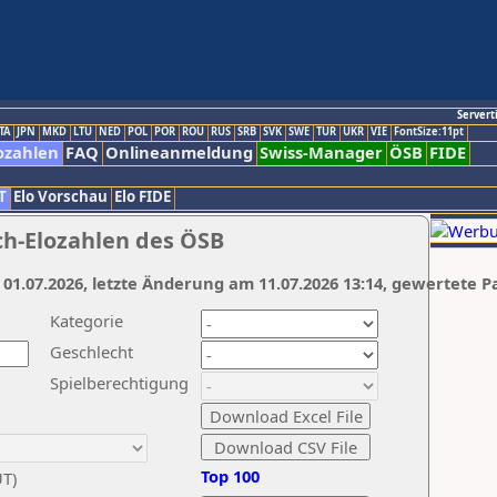
Servert
TA
JPN
MKD
LTU
NED
POL
POR
ROU
RUS
SRB
SVK
SWE
TUR
UKR
VIE
FontSize:11pt
ozahlen
FAQ
Onlineanmeldung
Swiss-Manager
ÖSB
FIDE
T
Elo Vorschau
Elo FIDE
ch-Elozahlen des ÖSB
 01.07.2026, letzte Änderung am 11.07.2026 13:14, gewertete P
Kategorie
Geschlecht
Spielberechtigung
Top 100
UT)