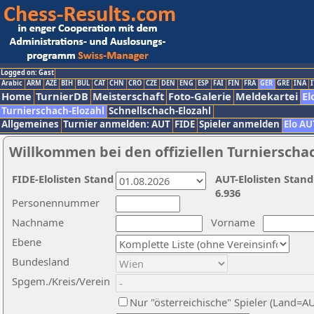
Logged on: Gast
Arabic
ARM
AZE
BIH
BUL
CAT
CHN
CRO
CZE
DEN
ENG
ESP
FAI
FIN
FRA
GER
GRE
INA
I
Home
TurnierDB
Meisterschaft
Foto-Galerie
Meldekartei
El
Turnierschach-Elozahl
Schnellschach-Elozahl
Allgemeines
Turnier anmelden: AUT
FIDE
Spieler anmelden
Elo AU
Willkommen bei den offiziellen Turnierscha
FIDE-Elolisten Stand
AUT-Elolisten Stand
6.936
Personennummer
Nachname
Vorname
Ebene
Bundesland
Spgem./Kreis/Verein
Nur "österreichische" Spieler (Land=A