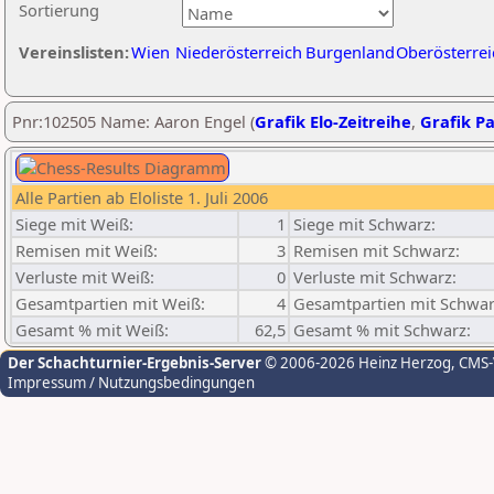
Sortierung
Vereinslisten:
Wien
Niederösterreich
Burgenland
Oberösterrei
Pnr:102505 Name: Aaron Engel (
Grafik Elo-Zeitreihe
,
Grafik Pa
Alle Partien ab Eloliste 1. Juli 2006
Siege mit Weiß:
1
Siege mit Schwarz:
Remisen mit Weiß:
3
Remisen mit Schwarz:
Verluste mit Weiß:
0
Verluste mit Schwarz:
Gesamtpartien mit Weiß:
4
Gesamtpartien mit Schwar
Gesamt % mit Weiß:
62,5
Gesamt % mit Schwarz:
Der Schachturnier-Ergebnis-Server
© 2006-2026 Heinz Herzog
, CMS
Impressum / Nutzungsbedingungen