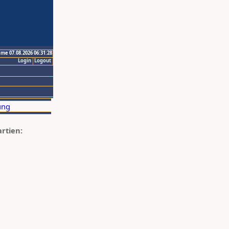
ime 07.08.2026 06:31:28
Login
Logout
artien: