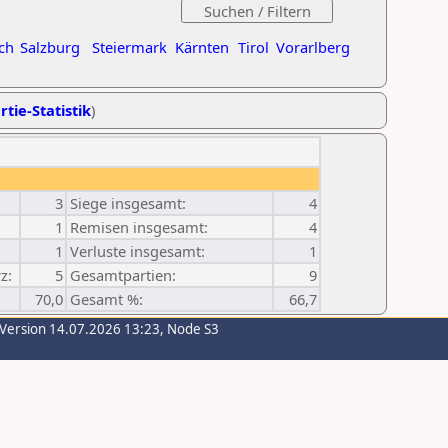
ch
Salzburg
Steiermark
Kärnten
Tirol
Vorarlberg
rtie-Statistik
)
3
Siege insgesamt:
4
1
Remisen insgesamt:
4
1
Verluste insgesamt:
1
z:
5
Gesamtpartien:
9
70,0
Gesamt %:
66,7
-Version 14.07.2026 13:23, Node S3