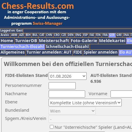
Logged on: Gast
Arabic
ARM
AZE
BIH
BUL
CAT
CHN
CRO
CZE
DEN
ENG
ESP
FAI
FIN
FRA
GER
GRE
INA
I
Home
TurnierDB
Meisterschaft
Foto-Galerie
Meldekartei
El
Turnierschach-Elozahl
Schnellschach-Elozahl
Allgemeines
Turnier anmelden: AUT
FIDE
Spieler anmelden
Elo AU
Willkommen bei den offiziellen Turnierscha
FIDE-Elolisten Stand
AUT-Elolisten Stand
6.936
Personennummer
Nachname
Vorname
Ebene
Bundesland
Spgem./Kreis/Verein
Nur "österreichische" Spieler (Land=A