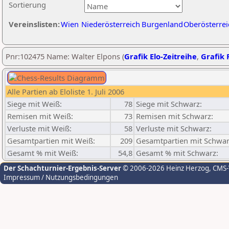
Sortierung
Vereinslisten:
Wien
Niederösterreich
Burgenland
Oberösterrei
Pnr:102475 Name: Walter Elpons (
Grafik Elo-Zeitreihe
,
Grafik P
Alle Partien ab Eloliste 1. Juli 2006
Siege mit Weiß:
78
Siege mit Schwarz:
Remisen mit Weiß:
73
Remisen mit Schwarz:
Verluste mit Weiß:
58
Verluste mit Schwarz:
Gesamtpartien mit Weiß:
209
Gesamtpartien mit Schwar
Gesamt % mit Weiß:
54,8
Gesamt % mit Schwarz:
Der Schachturnier-Ergebnis-Server
© 2006-2026 Heinz Herzog
, CMS
Impressum / Nutzungsbedingungen