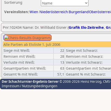
Sortierung
Vereinslisten:
Wien
Niederösterreich
Burgenland
Oberösterrei
Pnr:102434 Name: Dr. Willibald Eisner (
Grafik Elo-Zeitreihe
,
Gra
Alle Partien ab Eloliste 1. Juli 2006
Siege mit Weiß:
22
Siege mit Schwarz:
Remisen mit Weiß:
28
Remisen mit Schwarz:
Verluste mit Weiß:
13
Verluste mit Schwarz:
Gesamtpartien mit Weiß:
63
Gesamtpartien mit Schwar
Gesamt % mit Weiß:
57,1
Gesamt % mit Schwarz:
Der Schachturnier-Ergebnis-Server
© 2006-2026 Heinz Herzog
, CMS
Impressum / Nutzungsbedingungen