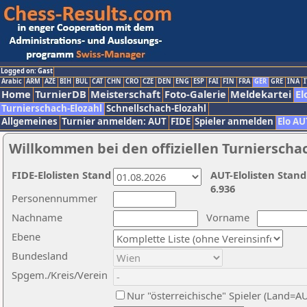
Logged on: Gast
Arabic
ARM
AZE
BIH
BUL
CAT
CHN
CRO
CZE
DEN
ENG
ESP
FAI
FIN
FRA
GER
GRE
INA
I
Home
TurnierDB
Meisterschaft
Foto-Galerie
Meldekartei
El
Turnierschach-Elozahl
Schnellschach-Elozahl
Allgemeines
Turnier anmelden: AUT
FIDE
Spieler anmelden
Elo AU
Willkommen bei den offiziellen Turnierscha
FIDE-Elolisten Stand
AUT-Elolisten Stand
6.936
Personennummer
Nachname
Vorname
Ebene
Bundesland
Spgem./Kreis/Verein
Nur "österreichische" Spieler (Land=A