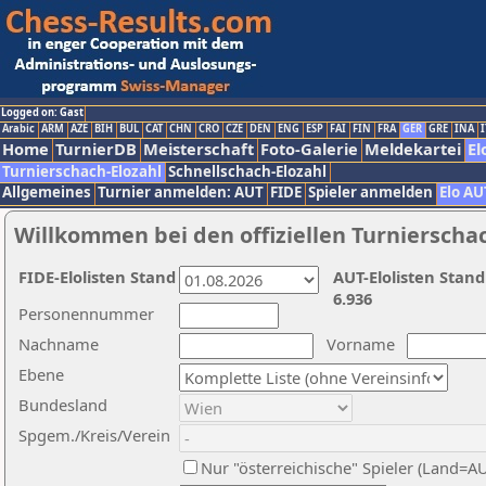
Logged on: Gast
Arabic
ARM
AZE
BIH
BUL
CAT
CHN
CRO
CZE
DEN
ENG
ESP
FAI
FIN
FRA
GER
GRE
INA
I
Home
TurnierDB
Meisterschaft
Foto-Galerie
Meldekartei
El
Turnierschach-Elozahl
Schnellschach-Elozahl
Allgemeines
Turnier anmelden: AUT
FIDE
Spieler anmelden
Elo AU
Willkommen bei den offiziellen Turnierscha
FIDE-Elolisten Stand
AUT-Elolisten Stand
6.936
Personennummer
Nachname
Vorname
Ebene
Bundesland
Spgem./Kreis/Verein
Nur "österreichische" Spieler (Land=A